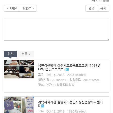
PREV
NEXT
댓글
목록
전체
분류
용인정신병원 정신치료교육프로그램 '2018년
F/W 봄빛프로젝트'
교육
Oct 16, 2018
2028 Readed
일정시작 : 2018-09-11
일정종료 : 2018-12-04
장소 : 본관 B1 의국 대회의실
지역사회기관 설명회 : 용인시정신건강복지센터

교육
Oct 12, 2018
1820 Readed