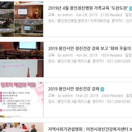
2019년 4월 용인정신병원 가족교육 '도란도란'
교육
by admin
Apr 29, 2019
2138 Readed
일정시
장소 : 용인정신병원 본관 B1 의국대회의실
문의처1 : 031
2019 용인시민 정신건강 강좌 보고 '화와 우울의
교육
by admin
Apr 04, 2019
1924 Readed
일정시
장소 : 용인시청 3층 에이스홀
문의처1 : 031-288-0289
2019 용인시민 정신건강 강좌
교육
by admin
Mar 25, 2019
2443 Readed
일정
장소 : 용인시청 3층 에이스홀
문의처1 : 031-288-0290
지역사회기관설명회 : 이천시정신건강복지센터 