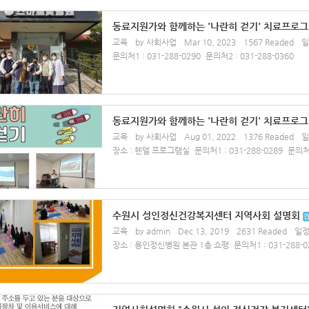
동료지원가와 함께하는 '나란히 걷기' 치료프로그
교육
by 사회사업
Mar 10, 2023
1567 Readed
일
문의처1 : 031-288-0290
문의처2 : 031-288-0360
동료지원가와 함께하는 '나란히 걷기' 치료프로
교육
by 사회사업
Aug 01, 2022
1376 Readed
일
장소 : 헨델 프로그램실
문의처1 : 031-288-0289
문의처2
수원시 성인정신건강복지센터 지역사회 설명회
교육
by admin
Dec 13, 2019
2631 Readed
일정시
장소 : 용인정신병원 본관 1층 쇼팽
문의처1 : 031-288-0