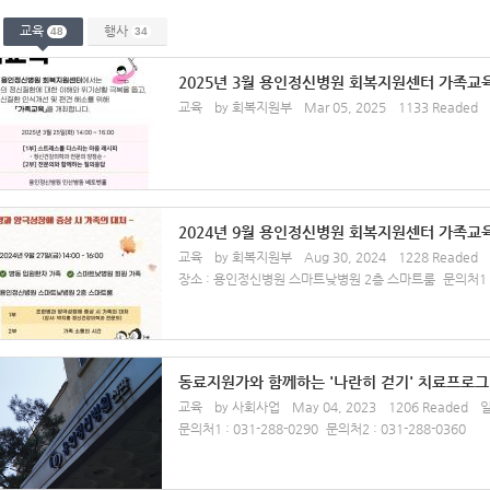
교육
행사
48
34
2025년 3월 용인정신병원 회복지원센터 가족교
교육
by 회복지원부
Mar 05, 2025
1133 Readed
2024년 9월 용인정신병원 회복지원센터 가족교
교육
by 회복지원부
Aug 30, 2024
1228 Readed
장소 : 용인정신병원 스마트낮병원 2층 스마트룸
문의처1 :
동료지원가와 함께하는 '나란히 걷기' 치료프로
교육
by 사회사업
May 04, 2023
1206 Readed
일
문의처1 : 031-288-0290
문의처2 : 031-288-0360