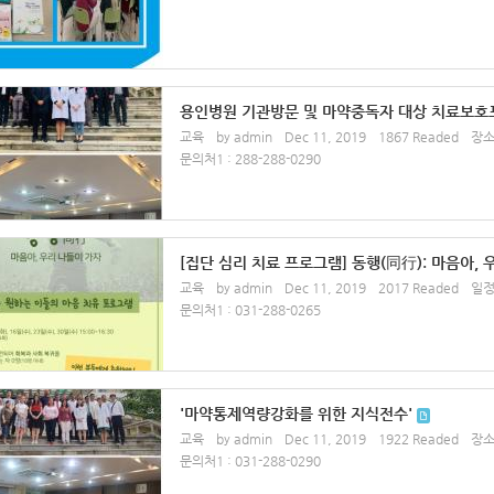
용인병원 기관방문 및 마약중독자 대상 치료보호
교육
by admin
Dec 11, 2019
1867 Readed
장소
문의처1 : 288-288-0290
[집단 심리 치료 프로그램] 동행(同行): 마음아, 
교육
by admin
Dec 11, 2019
2017 Readed
일정종
문의처1 : 031-288-0265
'마약통제역량강화를 위한 지식전수'
교육
by admin
Dec 11, 2019
1922 Readed
장소
문의처1 : 031-288-0290