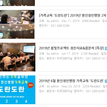
[가족교육 '도란도란'] 2019년 용인정신병원 2
교육
by admin
Dec 11, 2019
3368 Readed
장소
문의처1 : 031-288-0290
2019년 봄빛프로젝트 정신치료&꿈분석 [특강]
교육
by admin
Jun 17, 2019
2185 Readed
일정시
장소 : 본관 B1 의국대회의실
문의처1 : 031-288-0114
2019년 6월 용인정신병원 가족교육 '도란도란'
교육
by admin
May 23, 2019
2259 Readed
일정
장소 : 본관 B1 의국대회의실
문의처1 : 031-288-0290