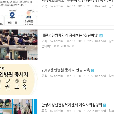
지역사회설명회 "수원시 성인 정신건강 복지센터
교육
by admin
Dec 11, 2019
2130 Readed
장소
대한조현병학회와 함께하는 '청년마당'
교육
by admin
Dec 11, 2019
2259 Readed
장소
문의처1 : 031-288-0290
2019 용인병원 종사자 인권 교육
교육
by admin
Dec 11, 2019
2159 Readed
장소
안성시정신건강복지센터 지역사회설명회
교육
by admin
Dec 11, 2019
2236 Readed
장소