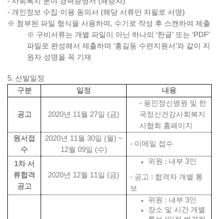
-
사회복지 분야 경력증명서
(
해당자
)
-
개인정보 수집
·
이용 동의서 (해당 서류만 자필로 서명)
※
첨부된 파일 형식을 사용하며
,
수기로 작성 후 스캔하여 제출
※
구비서류는 개별 파일이 아닌 하나의
‘
한글
’
또는
‘PDF’
파일로 완성해서 제출하며
‘
홍길동 수련지원서
’
와 같이 지
원자 성명을 꼭 기재
5.
선발일정
구분
일정
내용
-
용인정신병원 및 한
공고
2020
년
11
월
27
일
(
금
)
국정신건강사회복지
사협회 홈페이지
원서접
2020
년
11
월
30
일
(
월
) ~
-
이메일 접수
수
12
월
09
일
(
수
)
위원 :
내부
3
인
1
차 서
류합격
2020
년
12
월
11
일
(
금
)
-
공고
:
합격자 개별 통
공고
보
위원 :
내부
3
인
장소 및 시간 개별