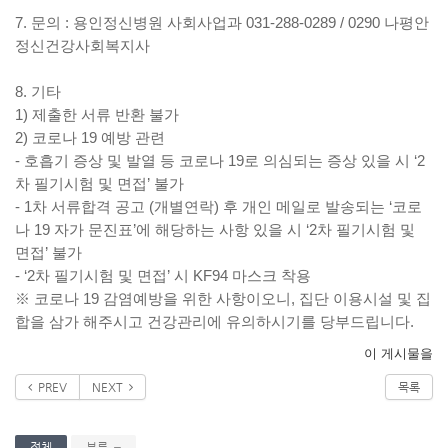
7.
문의
:
용인정신병원 사회사업과
031-288-0289 / 0290
나평안
정신건강사회복지사
8.
기타
1)
제출한 서류 반환 불가
2)
코로나
19
예방 관련
-
호흡기 증상 및 발열 등 코로나
19
로 의심되는 증상 있을 시
‘2
차 필기시험 및 면접
’
불가
- 1
차 서류합격 공고
(
개별연락
)
후 개인 메일로 발송되는
‘
코로
나
19
자가 문진표
’
에 해당하는 사항 있을 시
‘2
차 필기시험 및
면접
’
불가
- ‘2
차 필기시험 및 면접
’
시
KF94
마스크 착용
※
코로나
19
감염예방을 위한 사항이오니
,
집단 이용시설 및 집
합을 삼가 해주시고 건강관리에 유의하시기를 당부드립니다
.
이 게시물을
PREV
NEXT
목록
전체
분류