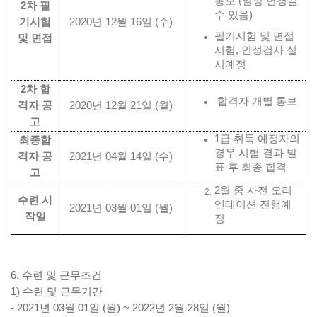
통보
(
일정 변경될
2
차 필
수 있음
)
기시험
2020
년
12
월
16
일
(
수
)
필기시험 및 면접
및 면접
시험
,
인성검사 실
시예정
2
차 합
합격자 개별 통보
격자 공
2020
년
12
월
21
일
(
월
)
고
1
급 취득 예정자의
최종합
경우 시험 결과 발
격자 공
2021
년
04
월
14
일
(
수
)
표 후 최종 합격
고
2월 중 사전 오리
수련 시
엔테이션 진행예
2021
년
03
월
01
일
(
월
)
작일
정
6.
수련 및 근무조건
1)
수련 및 근무기간
- 2021
년
03
월
01
일
(
월
) ~ 2022
년
2
월
28
일
(
월
)