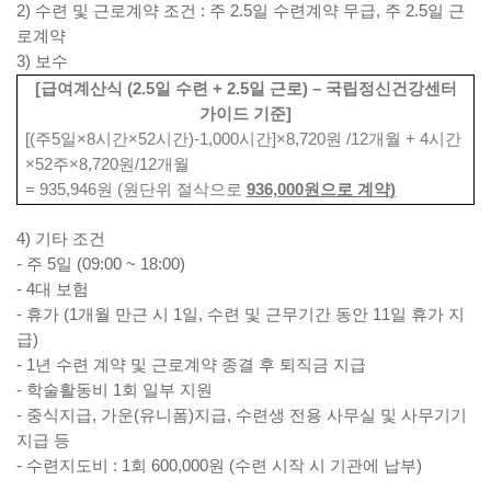
2)
수련 및 근로계약 조건
:
주
2.5
일 수련계약 무급
,
주
2.5
일 근
로계약
3)
보수
[
급여계산식
(2.5
일 수련
+ 2.5
일 근로
)
–
국립정신건강센터
가이드 기준
]
[(
주
5
일
×8
시간
×52
시간
)-1,000
시간
]×8,720
원
/12
개월
+ 4
시간
×52
주
×8,720
원
/12
개월
= 935,946
원
(
원단위 절삭으로
936,000
원으로 계약
)
4)
기타 조건
-
주
5
일
(09:00 ~ 18:00)
- 4
대 보험
-
휴가
(1
개월 만근 시
1
일
,
수련 및 근무기간 동안
11
일 휴가 지
급
)
- 1
년 수련 계약 및 근로계약 종결 후 퇴직금 지급
-
학술활동비
1
회 일부 지원
-
중식지급
,
가운
(
유니폼
)
지급
,
수련생 전용 사무실 및 사무기기
지급 등
-
수련지도비
: 1
회
600,000
원
(
수련 시작 시 기관에 납부
)