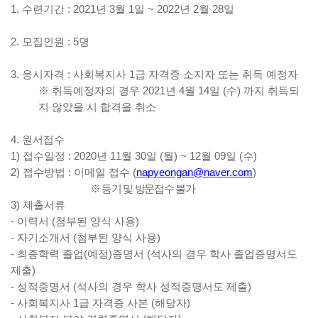
1.
수련기간
: 2021
년
3
월
1
일
~ 2022
년
2
월
28
일
2.
모집인원
: 5
명
3.
응시자격
:
사회복지사
1
급 자격증 소지자 또는 취득 예정자
※
취득예정자의 경우
2021
년
4
월
14
일
(
수
)
까지 취득되
지 않았을 시 합격을 취소
4.
원서접수
1)
접수일정
: 2020
년
11
월
30
일
(
월
) ~ 12
월
09
일
(
수
)
2)
접수방법
:
이메일 접수
(
napyeongan@naver.com
)
※
등기 및 방문접수 불가
3)
제출서류
-
이력서
(
첨부된 양식 사용
)
-
자기소개서
(
첨부된 양식 사용
)
-
최종학력 졸업
(
예정
)
증명서
(
석사의 경우 학사 졸업증명서도
제출
)
-
성적증명서
(
석사의 경우 학사 성적증명서도 제출
)
-
사회복지사
1
급 자격증 사본
(
해당자
)