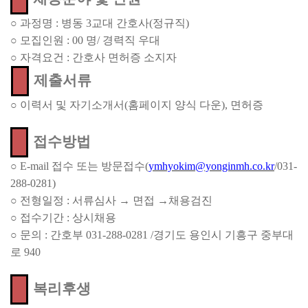
○
과정명
:
병동
3
교대 간호사
(
정규직
)
○
모집인원
: 00
명
/
경력직 우대
○
자격요건
:
간호사 면허증 소지자
제출서류
○
이력서 및 자기소개서
(
홈페이지 양식 다운
),
면허증
접수방법
○
E-mail
접수 또는 방문접수
(
ymhyokim@yonginmh.co.kr
/031-
288-0281)
○
전형일정
:
서류심사
→
면접
→
채용검진
○
접수기간
:
상시채용
○
문의
:
간호부
031-288-0281 /
경기도 용인시 기흥구 중부대
로
940
복리후생