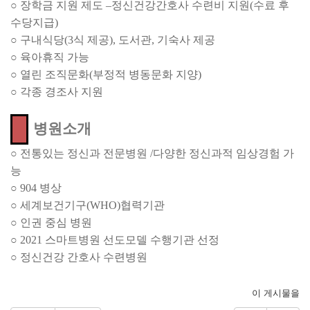
○
장학금 지원 제도
–
정신건강간호사 수련비 지원
(
수료 후
수당지급
)
○
구내식당
(3
식 제공
),
도서관
,
기숙사 제공
○
육아휴직 가능
○
열린 조직문화
(
부정적 병동문화 지양
)
○
각종 경조사 지원
병원소개
○
전통있는 정신과 전문병원
/
다양한 정신과적 임상경험 가
능
○
904
병상
○
세계보건기구
(WHO)
협력기관
○
인권 중심 병원
○
2021
스마트병원 선도모델 수행기관 선정
○
정신건강 간호사 수련병원
이 게시물을