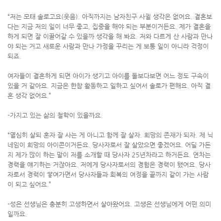
“저는 모태 솔로고요(웃음). 아직까지는 남자친구 사귈 생각은 없어요. 결혼보
다는 지금 저의 일이 너무 좋고, 집중을 해야 되는 부분이거든요. 제가 결혼을
하게 되면 잘 이끌어갈 수 있을까 생각을 해 봐요. 저와 다르게 산 사람과 만나
야 되는 거고 새로운 사람과 만나 가정을 꾸리는 게 보통 일이 아니라 걱정이
되죠.
여자들이 결혼하게 되면 아이가 생기고 아이를 돌보다보면 어느 정도 구속이
있을 거 같아요. 지금은 한참 활동하고 일하고 싶어서 솔로가 편해요. 아직 결
혼 생각 없어요.”
-가지고 있는 삶의 철학이 있을까요.
“열심히 살되 혼자 잘 사는 게 아니고 함께 잘 살자. 희망의 존재가 되자. 제 닉
네임이 희망의 아이콘이거든요. 당사자로서 잘 살았으면 좋겠어요. 어딜 가든
지 제가 많이 하는 말이 저를 소개할 때 당사자 25년차라고 하거든요. 연차는
경력을 얘기하는 거잖아요. 저에게 당사자로서의 경험은 경력이 됐어요. 당사
자로서 경력이 쌓여가면서 당사자들과 회복의 여정을 끝까지 같이 가는 사람
이 되고 싶어요.”
-성은 선생님은 충분히 고생하면서 살아왔어요. 고생은 선생님에게 어떤 의미
일까요.