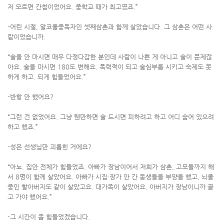
저 모르면 간첩이었어요. 중학교 때가 최고였죠.”
-어린 시절, 알코올중독자인 셋째삼촌과 함께 살았습니다. 그 삼촌은 어떤 사
람이었습니까.
“술을 안 마시면 매우 다정다감한 분인데 사람이 나쁜 게 아니고 술이 문제잖
아요. 술을 마시면 180도 변해요. 폭력적이 되고 술심부름 시키고 숙제도 못
하게 하고. 되게 힘들었어요.”
-반항 안 했어요?
“그런 건 없었어요. 그냥 웬만하면 술 드시면 피하려고 하고 어디 숨어 있으려
하고 했죠.”
-성은 선생님만 괴롭힌 거에요?
“아뇨. 집안 전체가 힘들었죠. 아빠가 장남이어서 저희가 삼촌, 고모들까지 해
서 8명이 함께 살았어요. 아빠가 시집·장가 안 간 동생들을 부양을 했고, 뇌졸
중인 할아버지도 같이 살았고요. 대가족이 살았어요. 아버지가 장남이니까 끌
고 가야 했어요.”
-그 시간이 좀 힘들었겠습니다.