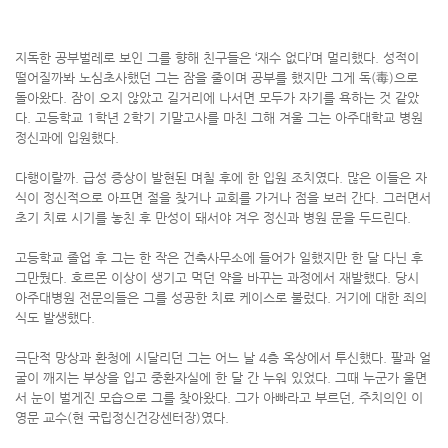
지독한 공부벌레로 보인 그를 향해 친구들은 ‘재수 없다’며 멀리했다. 성적이
떨어질까봐 노심초사했던 그는 잠을 줄이며 공부를 했지만 그게 독(毒)으로
돌아왔다. 잠이 오지 않았고 길거리에 나서면 모두가 자기를 욕하는 것 같았
다. 고등학교 1학년 2학기 기말고사를 마친 그해 겨울 그는 아주대학교 병원
정신과에 입원했다.
다행이랄까. 급성 증상이 발현된 며칠 후에 한 입원 조치였다. 많은 이들은 자
식이 정신적으로 아프면 절을 찾거나 교회를 가거나 점을 보러 간다. 그러면서
초기 치료 시기를 놓친 후 만성이 돼서야 겨우 정신과 병원 문을 두드린다.
고등학교 졸업 후 그는 한 작은 건축사무소에 들어가 일했지만 한 달 다닌 후
그만뒀다. 호르몬 이상이 생기고 먹던 약을 바꾸는 과정에서 재발했다. 당시
아주대병원 전문의들은 그를 성공한 치료 케이스로 불렀다. 거기에 대한 죄의
식도 발생했다.
극단적 망상과 환청에 시달리던 그는 어느 날 4층 옥상에서 투신했다. 팔과 얼
굴이 깨지는 부상을 입고 중환자실에 한 달 간 누워 있었다. 그때 누군가 울면
서 눈이 벌게진 모습으로 그를 찾아왔다. 그가 아빠라고 부르던, 주치의인 이
영문 교수(현 국립정신건강센터장)였다.