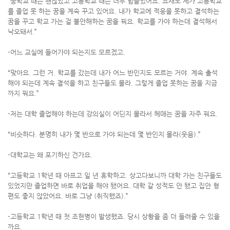
“중학교 때는 괜찮았고 고등학교 때는 너무 힘들었어요. 요새도 제가 고등학교
를 졸업 못 하는 꿈을 계속 꾸고 있어요. 내가 학교에 적응을 못하고 결석하는
꿈을 꾸고 학교 가는 걸 불안해하는 꿈을 꿔요. 학교를 가야 하는데 결석해서
낙오돼서.”
-어느 교실에 들어가야 되는지도 모르겠고.
“맞아요. 그런 거. 학교를 갔는데 내가 어느 반인지도 모르는 거야. 계속 출석
해야 되는데 계속 결석을 하고 친구들도 몰라. 그렇게 졸업 못하는 꿈을 지금
까지 꿔요.”
-저는 대학 졸업해야 하는데 강의실이 어딘지 몰라서 헤매는 꿈을 자주 꿔요.
“비슷하다. 분명히 내가 몇 반으로 가야 되는데 몇 반인지 몰라(웃음).”
-대학교는 왜 포기하신 건가요.
“고등학교 1학년 때 아프고 일 년 휴학하고. 상고다보니까 대학 가는 친구들도
있었지만 졸업하면 바로 취업을 해야 됐어요. 대학 갈 성적도 안 됐고 집안 형
편도 좋지 않았어요. 바로 그냥 (취직했죠).”
-고등학교 1학년 때 첫 조현병이 발생했죠. 당시 상황을 좀 더 들려줄 수 있을
까요.