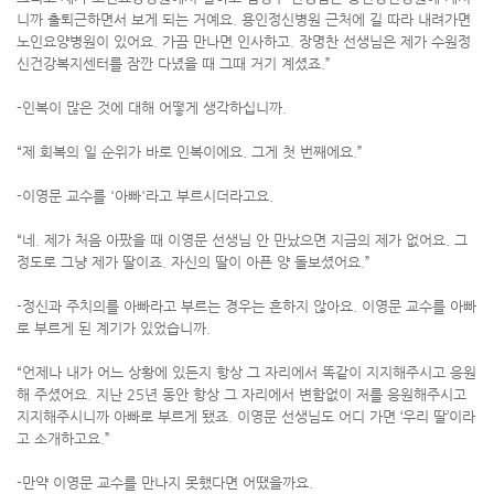
니까 출퇴근하면서 보게 되는 거예요. 용인정신병원 근처에 길 따라 내려가면
노인요양병원이 있어요. 가끔 만나면 인사하고. 장명찬 선생님은 제가 수원정
신건강복지센터를 잠깐 다녔을 때 그때 거기 계셨죠.”
-인복이 많은 것에 대해 어떻게 생각하십니까.
“제 회복의 일 순위가 바로 인복이에요. 그게 첫 번째에요.”
-이영문 교수를 '아빠'라고 부르시더라고요.
“네. 제가 처음 아팠을 때 이영문 선생님 안 만났으면 지금의 제가 없어요. 그
정도로 그냥 제가 딸이죠. 자신의 딸이 아픈 양 돌보셨어요.”
-정신과 주치의를 아빠라고 부르는 경우는 흔하지 않아요. 이영문 교수를 아빠
로 부르게 된 계기가 있었습니까.
“언제나 내가 어느 상황에 있든지 항상 그 자리에서 똑같이 지지해주시고 응원
해 주셨어요. 지난 25년 동안 항상 그 자리에서 변함없이 저를 응원해주시고
지지해주시니까 아빠로 부르게 됐죠. 이영문 선생님도 어디 가면 ‘우리 딸’이라
고 소개하고요.”
-만약 이영문 교수를 만나지 못했다면 어땠을까요.