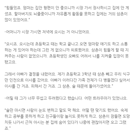
“힘들었죠. 엄마는 집안 형편이 안 좋으니까 시장 가서 장사하시고 집에 안 계
셨죠. 할아버지도 뇌졸중이니까 자유롭게 활동을 못하고 집에는 거의 삼촌이
많이 있었어요.”
-어머니가 시장 가시면 저녁에 오시는 거 아니었어요.
“오시죠. 오시는데 초등학교 때는 학교 끝나고 오면 엄마랑 얘기도 하고 소통
하는 게 있어야 하는데 그런 게 없으니까 외로웠어요. 삼촌이 힘들게 할 때 지
켜주는 사람이 없었으니까. 초등학생인 오빠도 어려서 나를 지켜줄 입장이 못
됐고요.
그래서 아빠가 결정을 내렸어요. 제가 초등학교 3학년 때 삼촌 빼고 우리 식구
만 인천으로 이사를 갔어요. 아빠가 이러다간 가족 전체가 다 병들겠다 싶어서
이사를 간 거죠. 피해서 간 거죠. 그 삼촌, 술 때문에 돌아가셨어요.”
-어릴 때 그가 너무 무섭고 두려웠다고 했습니다. 어떤 트라우마가 있었나요.
“술만 마시면 사람이 눈도 변하고 말도 막 해요. 어떨 땐 맞기도 했어요. 숙제
하고 공부를 못하게 하고 친구들이랑 놀지도 못하게 하고. 삼촌이 잠들면 도망
치듯 나가서 근처 아시는 분 집에 숨어 있다가 나중에 괜찮아지면 오고 그랬
죠.”