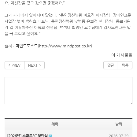
요. 자신감을 갖고 갔으면 좋겠어요.”
그가 자리에서 일어서며 말했다. "용인정신병원 이효진 이사장님, 장애인표준
사업장 벗이 박찬호 대표님, 용인정신병원 낮병동 윤희경 센터장님, 동료지원
가 길 이끌어주신 이숙희 선생님, 백석대 최명민 교수님에게 감사드린다는 말
씀 꼭 드리고 싶어요."
출처 :
마인드포스트(http://www.mindpost.co.kr)
이 게시물을
PREV
NEXT
댓글
목록
제목
날짜
[2026년] 스마트FC 창단식
2026.07.29