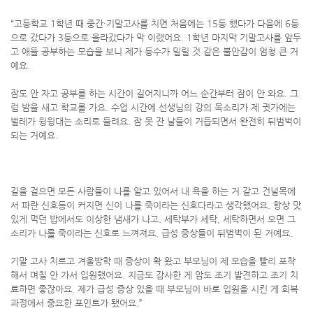
“고등학교 1학년 때 중간·기말고사를 치면 처음에는 15등 했다가 다음에 6등
으로 갔다가 3등으로 올라갔다가 막 이랬어요. 1학년 마지막 기말고사를 앞두
고 애들 공부하는 모습을 보니 제가 등수가 밀릴 것 같은 불안감이 엄청 큰 거
예요.
잠도 안 자고 공부를 하는 시간이 길어지니까 어느 순간부터 잠이 안 와요. 그
럼 밤을 새고 학교를 가요. 수업 시간에 선생님의 강의 목소리가 제 귓가에는
벌레가 윙윙대는 소리로 들려요. 잠 못 잔 날들이 거듭되면서 완전히 뒤범벅이
되는 거예요.
길을 걸으면 모든 사람들이 나를 알고 있어서 내 욕을 하는 거 같고 건널목에
서 파란 신호등이 커지면 신이 나를 죽이라는 신호다라고 생각했어요. 항상 맛
있게 먹던 밥에서도 이상한 냄새가 나고. 세탁부가 세탁, 세탁하면서 오면 그
소리가 나를 죽이라는 신호로 느껴져요. 급성 증상들이 뒤범벅이 된 거예요.
기말 고사 치르고 겨울방학 때 증상이 확 왔고 부모님이 제 모습을 빨리 포착
해서 며칠 안 가서 입원했어요. 지금도 감사한 게 암도 조기 발견하고 조기 치
료하면 좋잖아요. 제가 급성 증상 있을 때 부모님이 바로 입원을 시킨 게 회복
과정에서 중요한 포인트가 됐어요.”