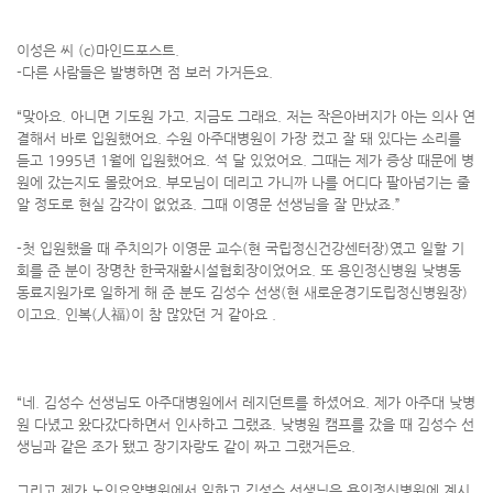
이성은 씨 (c)마인드포스트.
-다른 사람들은 발병하면 점 보러 가거든요.
“맞아요. 아니면 기도원 가고. 지금도 그래요. 저는 작은아버지가 아는 의사 연
결해서 바로 입원했어요. 수원 아주대병원이 가장 컸고 잘 돼 있다는 소리를
듣고 1995년 1월에 입원했어요. 석 달 있었어요. 그때는 제가 증상 때문에 병
원에 갔는지도 몰랐어요. 부모님이 데리고 가니까 나를 어디다 팔아넘기는 줄
알 정도로 현실 감각이 없었죠. 그때 이영문 선생님을 잘 만났죠.”
-첫 입원했을 때 주치의가 이영문 교수(현 국립정신건강센터장)였고 일할 기
회를 준 분이 장명찬 한국재활시설협회장이었어요. 또 용인정신병원 낮병동
동료지원가로 일하게 해 준 분도 김성수 선생(현 새로운경기도립정신병원장)
이고요. 인복(人福)이 참 많았던 거 같아요 .
“네. 김성수 선생님도 아주대병원에서 레지던트를 하셨어요. 제가 아주대 낮병
원 다녔고 왔다갔다하면서 인사하고 그랬죠. 낮병원 캠프를 갔을 때 김성수 선
생님과 같은 조가 됐고 장기자랑도 같이 짜고 그랬거든요.
그리고 제가 노인요양병원에서 일하고 김성수 선생님은 용인정신병원에 계시