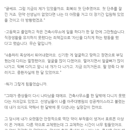
“글쎄요. 그럼 지금의 제가 있었을까요. 회복의 첫 단추였어요. 첫 단추를 잘
낀 거죠. 만약 선생님이 없었다면 나는 더 아팠을 거고 더 장기간 입원해 있었
을 것이고 더 방황했겠죠.”
-고등학교 졸업하고 작은 건축사무소에 일을 하다가 한 달 만에 그만뒀습니다.
직장생활을 유지하지 못했다는 죄책감으로 ‘자신을 다치게 하는 행동을 했
다’고 했습니다. 무슨 말입니까.
“4층짜리 옥상에서 뛰어내렸어요. 신기한 게 얼굴하고 땅하고 정면으로 부딪
혔는데 다리는 멀쩡했어요. 얼굴을 많이 다쳤어요. 떨어지면서 얼굴뼈가 많이
나가고. 턱뼈 다치고 앞니 네 개가 다 나가고. 지금 의치거든요. 팔 양쪽 다 부
러지고. 중환자실에 한 달 있었어요.”
-뭐가 그렇게 힘들었습니까.
“그때가 증상들이 다시 나타났을 때예요. 건축사무소를 한 달밖에 다니지 못했
다는 자괴감도 있었고. 선생님들이 나를 아주대병원의 성공케이스라고 불렸는
데 내가 의지도 약해서 한 달밖에 못 다녔냐는 실망감이 컸어요.
그 당시에 내가 오랫동안 안정적으로 먹던 약이 부작용이 생겨서 호르몬 이상
이 온 거예요. 다른 약으로 교체했는데 그 교체하는 시간이 너무 힘들었어요.