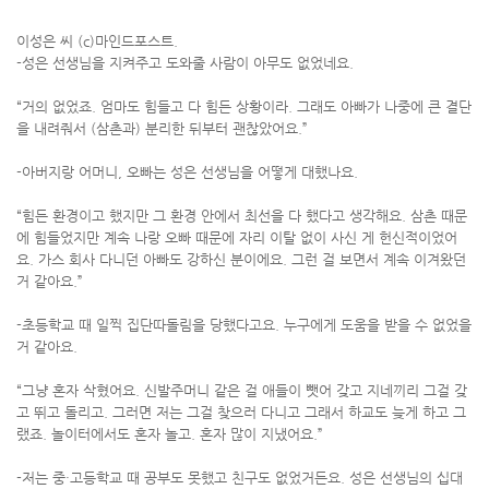
이성은 씨 (c)마인드포스트.
-성은 선생님을 지켜주고 도와줄 사람이 아무도 없었네요.
“거의 없었죠. 엄마도 힘들고 다 힘든 상황이라. 그래도 아빠가 나중에 큰 결단
을 내려줘서 (삼촌과) 분리한 뒤부터 괜찮았어요.”
-아버지랑 어머니, 오빠는 성은 선생님을 어떻게 대했나요.
“힘든 환경이고 했지만 그 환경 안에서 최선을 다 했다고 생각해요. 삼촌 때문
에 힘들었지만 계속 나랑 오빠 때문에 자리 이탈 없이 사신 게 헌신적이었어
요. 가스 회사 다니던 아빠도 강하신 분이에요. 그런 걸 보면서 계속 이겨왔던
거 같아요.”
-초등학교 때 일찍 집단따돌림을 당했다고요. 누구에게 도움을 받을 수 없었을
거 같아요.
“그냥 혼자 삭혔어요. 신발주머니 같은 걸 애들이 뺏어 갖고 지네끼리 그걸 갖
고 뛰고 돌리고. 그러면 저는 그걸 찾으러 다니고 그래서 하교도 늦게 하고 그
랬죠. 놀이터에서도 혼자 놀고. 혼자 많이 지냈어요.”
-저는 중·고등학교 때 공부도 못했고 친구도 없었거든요. 성은 선생님의 십대