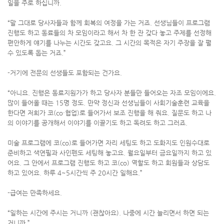
일을 주로 하십니까.
“말 그대로 당사자들과 함께 회복의 여정을 가는 거죠. 선생님들이 프로그램
진행도 하고 동료들의 차 모임이라고 해서 차 한 잔 갖다 놓고 주제를 선정해
편안하게 얘기를 나누는 시간도 갖고요. 그 시간의 목적은 자기 주장을 잘 펼
수 있도록 돕는 거죠.”
-거기에 전문의 선생들도 포함되는 건가요.
“아니요. 진행은 동료지원가가 하고 당사자 분들만 들어오는 자조 모임이에요.
많이 들어올 때는 15명 정도. 만약 정신과 선생님들이 사회기술훈련 교육을
한다면 저희가 코(co·협업)로 들어가서 보조 진행을 해 줘요. 질문도 하고 나
의 이야기를 공개해서 이야기를 이끌기도 하고 독려도 하고 그러죠.
미술 프로그램에 코(co)로 들어가면 자리 세팅도 하고 도화지도 인원수대로
준비하고 색연필과 사인펜도 세팅해 놓고요. 월요일부터 금요일까지 하고 있
어요. 그 안에서 프로그램 진행도 하고 코(co) 역할도 하고 회원들과 상담도
하고 있어요. 하루 4~5시간씩 주 20시간 일해요.”
-급여는 만족하세요.
“일하는 시간에 주시는 거니까 (괜찮아요). 나중에 시간 늘리면서 하면 되는
거니까.”