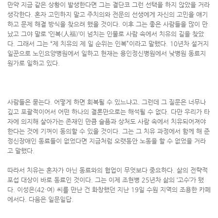
만약 지금 같은 상황이 발생한다면 그는 결단코 그런 선택을 하지 않았을 거라
생각한다. 혼자 고민하지 말고 주치의와 전문의 선생에게 자신의 고민을 얘기
하고 문제 해결 방식을 찾으려 했을 것이다. 이후 그는 좋은 사람들을 많이 만
났고 그야 말로 ‘인복(人福)’이 넘치는 인물로 사람 속에서 치유의 길을 찾았
다. 그래서 그는 “제 치유의 제 일 순위는 인복”이라고 말했다. 10년차 설거지
일꾼으로 노인요양병원에서 일하고 현재는 용인정신병원에서 낮병원 동료지
원가로 일하고 있다.
사람들은 묻는다. 어떻게 하면 회복될 수 있느냐고. 그런데 그 질문은 너무나
깊고 포괄적이어서 어떤 하나의 결론만으로는 해석될 수 없다. 다만 우리가 타
자에 의지해 살아가는 존재인 만큼 슬픔과 상처도 사람 속에서 치유되어져야
한다는 것에 기꺼이 동의할 수 있을 것이다. 그는 그 치유 과정에서 함께 해 준
정신장애인 동료들이 없었다면 지금처럼 오랫동안 노동을 할 수 없었을 거라
고 말했다.
따라서 치유는 혼자가 아닌 동료와의 협업이 무엇보다 중요하다. 삶의 전략적
포섭 대상이 바로 동료인 것이다. 그는 이제 조현병 25년차 삶의 ‘고수’가 됐
다. 이성은(42·여) 씨를 만난 건 화창했던 지난 19일 수원 지역의 조용한 카페
에서다. 다음은 일문일답.