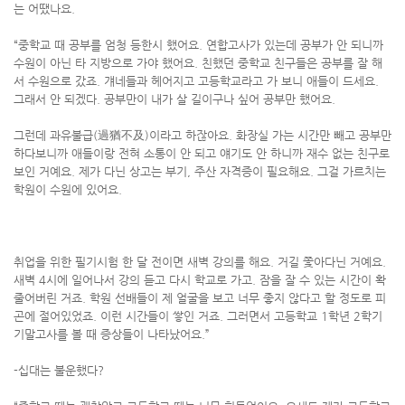
는 어땠나요.
“중학교 때 공부를 엄청 등한시 했어요. 연합고사가 있는데 공부가 안 되니까
수원이 아닌 타 지방으로 가야 했어요. 친했던 중학교 친구들은 공부를 잘 해
서 수원으로 갔죠. 걔네들과 헤어지고 고등학교라고 가 보니 애들이 드세요.
그래서 안 되겠다. 공부만이 내가 살 길이구나 싶어 공부만 했어요.
그런데 과유불급(過猶不及)이라고 하잖아요. 화장실 가는 시간만 빼고 공부만
하다보니까 애들이랑 전혀 소통이 안 되고 얘기도 안 하니까 재수 없는 친구로
보인 거예요. 제가 다닌 상고는 부기, 주산 자격증이 필요해요. 그걸 가르치는
학원이 수원에 있어요.
취업을 위한 필기시험 한 달 전이면 새벽 강의를 해요. 거길 쫓아다닌 거예요.
새벽 4시에 일어나서 강의 듣고 다시 학교로 가고. 잠을 잘 수 있는 시간이 확
줄어버린 거죠. 학원 선배들이 제 얼굴을 보고 너무 좋지 않다고 할 정도로 피
곤에 절어있었죠. 이런 시간들이 쌓인 거죠. 그러면서 고등학교 1학년 2학기
기말고사를 볼 때 증상들이 나타났어요.”
-십대는 불운했다?