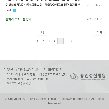
인병원유지재단, (주) 그리니쉬 , 한국장애인고용공단 경기동부
2020.06.26
지사
봄학기 프로그램 안내
2020.03.30
목록
2
3
4
5
6
이용약관
개인정보처리방침
게시물게재원칙
CCTV 카메라 위치 현황
개인정보보호 위탁업체
환자권리장전
의료정보윤리헌장
이메일무단수집거부
© Copyright 2018 용인정신병원. E-mail : admin@yonginmh.co.kr. All Rights
Reserved