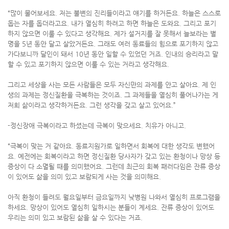
“많이 물어보세요. 저는 불변의 진리들이라고 얘기를 하거든요. 하늘은 스스로
돕는 자를 돕더라고요. 내가 열심히 하려고 하면 하늘은 도와요. 그리고 포기
하지 않으면 이룰 수 있다고 생각해요. 제가 설거지를 잘 못해서 늘보라는 별
명을 5년 동안 달고 살았거든요. 그래도 여러 동료들의 힘으로 포기하지 않고
가다보니까 달인이 돼서 10년 동안 일할 수 있었던 거죠. 인내의 승리라고 말
할 수 있고 포기하지 않으면 이룰 수 있는 거라고 생각해요.
그리고 세상을 사는 모든 사람들은 모두 자신만의 과제를 안고 살아요. 제 인
생의 과제는 정신질환을 극복하는 것이죠. 그 과제들을 열심히 풀어나가는 게
저희 삶이라고 생각하거든요. 그런 생각을 갖고 살고 있어요.”
-정신장애 극복이라고 하셨는데 극복이 맞으세요. 치유가 아니고.
“극복이 맞는 거 같아요. 동료지원가로 일하면서 회복에 대한 생각도 변했어
요. 예전에는 회복이라고 하면 정신질환 당사자가 갖고 있는 환청이나 망상 등
증상이 다 소멸될 때를 의미했어요. 그런데 최근의 회복 패러다임은 잔류 증상
이 있어도 삶을 의미 있고 보람되게 사는 것을 의미해요.
아직 환청이 들려도 월요일부터 금요일까지 낮병원 나와서 열심히 프로그램을
하세요. 망상이 있어도 열심히 일하시는 분들이 계세요. 잔류 증상이 있어도
우리는 의미 있고 보람된 삶을 살 수 있다는 거죠.