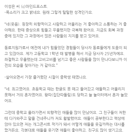
이성은 씨 (c)마인드포스트.
-목소리가 크고 밝네요. 원래 그렇게 털털한 성격인가요.
“네(웃음). 굉장히 외향적이고 사람하고 어울리는 거 좋아하고 소통하는 거 좋
아해요. 한때 증상으로 힘들고 우울했지만 극복해 왔어요. 지금도 회복 과정
중에 있지만 그 과정에서 많은 사람들의 지지를 받고 있어요.
동료지원가로서 예전에 내가 힘들었던 경험들이 당사자 동료들에게 도움이 되
고 있잖아요. 제가 고등학교 1학년 때 발병을 해서 지금 당사자 25년차예요.
좌절하고 우울했는데 고비고비를 넘기고 좋은 사람들을 많이 만나다보니까 이
전의 모습을 찾아가는 거 같아요.”
-살아오면서 가장 즐거웠던 시절이 중학생 때였나요.
“네. 최고였어요. 초등학교 때는 한글도 못 떼고 들어갔고 애들하고 어울리지
못해서 거의 혼자였어요. 왕따(집단따돌림)도 당하고 늘 놀이터에서 혼자 놀았
어요.
그런데 중학교 올라가면서 외향적인 애들을 많이 만났어요. 그 친구들이 저한
테 다가와주고 말을 건네주니까 저도 활발했어요. 애들이 공부한다고 책상에
앉아 있으면 저는 개그콘서트 작가가 돼서 어떻게 애들을 웃길까하는 대사를
짰거든요. 각본대로 애들을 웃기면 애들이 좋아하고. 친구도 많이 생기고요.