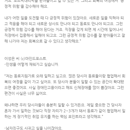
거요. 오르막내리막을 받아들이고 갈 수 있는 거. 그리고 회복의 여정에서 '긍
정적 위험'을 감수해야 해요.
내가 어떤 일을 도전할 때 다 긍정적 위험이 있잖아요. 새로운 일을 익혀야 되
고 적응을 해야 되고 새로운 상사도 만나야 되고 동료도 만나야 되고요. 그런
긍정적 위험 감수를 해야 된다는 거죠. 직장을 갖게 되면 제 시간에 일어나서
직장에서 집중해서 일해야 되고요. 그런 긍정적 위험 감수를 잘 받아들이고 잘
해 나가야 저는 회복으로 갈 수 있다고 생각해요.”
이성은 씨 (c)마인드포스트.
-인생을 어떻게 채워가고 싶습니까.
“저는 동료지원가로 오래 일하고 싶고요. 많은 당사자 동료들이랑 협업해서 회
복의 여정을 같이 가고 싶어요. 또 당사자 분들이 일할 수 있는 공간이 확대됐
으면 좋겠어요. 사실 장애인고용이라고 해도 신체장애를 많이 뽑잖아요. 그런
편견이 사실은 너무 싫어요.
왜냐하면 우리 당사자들이 충분히 일할 수 있거든요. 제일 중요한 건 당사자
혼자 가서 일하는 것보다 직장 자리가 2~3개가 돼서 동료가 같이 협업해서 일
하는 게 장기적인 취업 유지를 하는 핵심 포인트라고 생각해요.”
-남자친구도 사귀고 싶을 나이잖아요.