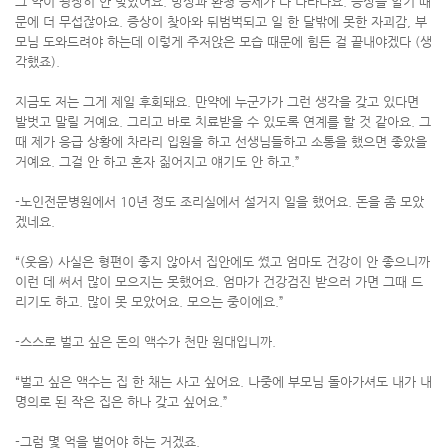
그 약이 굉장히 안 맞았어요. 망상과 환청 증세가 다 나타나요. 증상을 알기 때
문에 더 무섭잖아요. 증상이 찾아와 뒤범벅되고 일 한 달밖에 못한 자괴감, 부
모님 도와드려야 하는데 이렇게 주저앉은 모습 때문에 힘든 걸 끝내야겠다 (생
각했죠).
지금도 저는 그게 제일 후회돼요. 만약에 누군가가 그런 생각을 갖고 있다면
발벗고 말릴 거예요. 그리고 바로 치료받을 수 있도록 연계를 할 것 같아요. 그
때 제가 응급 상황에 차라리 입원을 하고 선생님들하고 소통을 했으면 좋았을
거예요. 그걸 안 하고 혼자 짊어지고 얘기도 안 하고.”
-노인전문병원에서 10년 정도 조리실에서 설거지 일을 했어요. 돈을 좀 모았
겠네요.
“(웃음) 사실은 형편이 좋지 않아서 집안에도 썼고 엄마도 건강이 안 좋으니까
이런 데 써서 많이 모으지는 못했어요. 엄마가 건강검진 받으러 가면 그때 드
리기도 하고. 많이 못 모았어요. 모으는 중이에요.”
-스스로 벌고 싶은 돈의 액수가 천만 원대입니까.
“벌고 싶은 액수는 집 한 채는 사고 싶어요. 나중에 부모님 돌아가셔도 내가 내
명의로 된 작은 집은 하나 갖고 싶어요.”
-그럼 몇 억을 벌어야 하는 거겠죠.