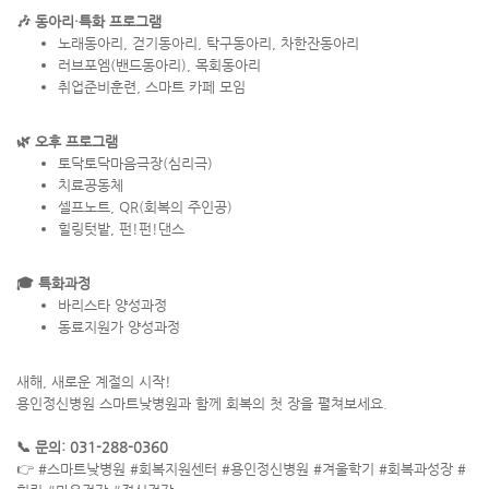
🎶 동아리·특화 프로그램
노래동아리, 걷기동아리, 탁구동아리, 차한잔동아리
러브포엠(밴드동아리), 목회동아리
취업준비훈련, 스마트 카페 모임
🌿 오후 프로그램
토닥토닥마음극장(심리극)
치료공동체
셀프노트, QR(회복의 주인공)
힐링텃밭, 펀!펀!댄스
🎓 특화과정
바리스타 양성과정
동료지원가 양성과정
새해, 새로운 계절의 시작!
용인정신병원 스마트낮병원과 함께 회복의 첫 장을 펼쳐보세요.
📞 문의: 031-288-0360
👉 #스마트낮병원 #회복지원센터 #용인정신병원 #겨울학기 #회복과성장 #