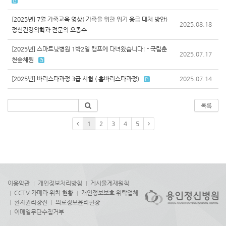
[2025년] 7월 가족교육 영상( 가족을 위한 위기 응급 대처 방안)
2025.08.18
정신건강의학과 전문의 오종수
[2025년] 스마트낮병원 1박2일 캠프에 다녀왔습니다! - 국립춘
2025.07.17
천숲체원
[2025년] 바리스타과정 3급 시험 ( 홈바리스타과정)
2025.07.14
목록
1
2
3
4
5
이용약관
개인정보처리방침
게시물게재원칙
CCTV 카메라 위치 현황
개인정보보호 위탁업체
환자권리장전
의료정보윤리헌장
이메일무단수집거부