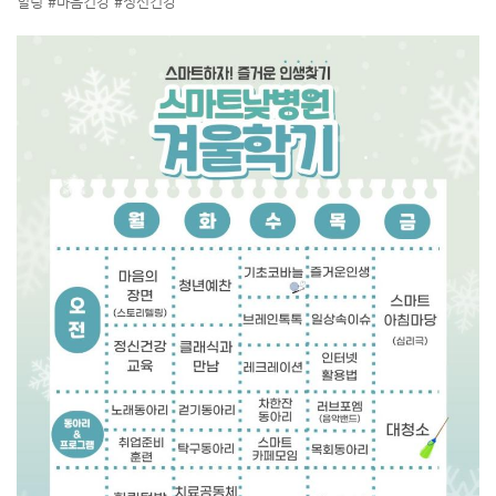
힐링 #마음건강 #정신건강