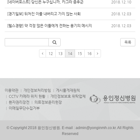
[네이버포스트] 당신은 누구십니까, 카그라 증후군
2018.12.10
[경기일보] 뒤처진 이를 내버리고 가지 않는 사회
2018.12.03
[헬스경향] 약 걱정 많은 이들에게 전하는 용기의 메시지
2018.12.03
목록
12
13
14
15
16
이용약관
개인정보처리방침
게시물게재원칙
CCTV 카메라 위치 현황
개인정보보호 위탁업체
환자권리장전
의료정보윤리헌장
이메일무단수집거부
© Copyright 2018 용인정신병원. E-mail : admin@yonginmh.co.kr. All Rights
Reserved