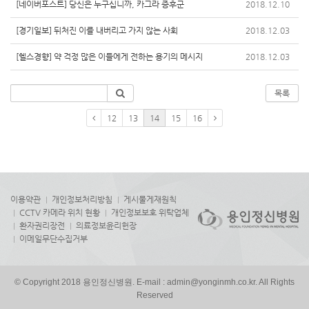
[네이버포스트] 당신은 누구십니까, 카그라 증후군
2018.12.10
[경기일보] 뒤처진 이를 내버리고 가지 않는 사회
2018.12.03
[헬스경향] 약 걱정 많은 이들에게 전하는 용기의 메시지
2018.12.03
목록
12
13
14
15
16
이용약관
개인정보처리방침
게시물게재원칙
CCTV 카메라 위치 현황
개인정보보호 위탁업체
환자권리장전
의료정보윤리헌장
이메일무단수집거부
© Copyright 2018 용인정신병원. E-mail : admin@yonginmh.co.kr. All Rights
Reserved