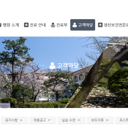
메뉴 건너뛰기
병원 소개
진료 안내
진료부
고객마당
정신보건전문
고객마당
공지사항
채용공고
실습.수련
보도자료
포스
16
27
15
33