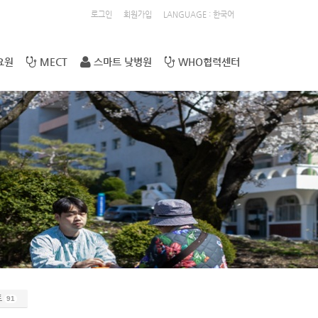
로그인
회원가입
LANGUAGE : 한국어
요원
MECT
스마트 낮병원
WHO협력센터
트
91