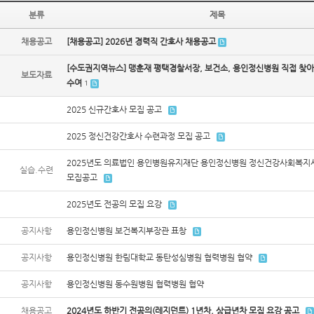
분류
제목
채용공고
[채용공고] 2026년 경력직 간호사 채용공고
[수도권지역뉴스] 맹훈재 평택경찰서장, 보건소, 용인정신병원 직접 찾아
보도자료
수여
1
2025 신규간호사 모집 공고
2025 정신건강간호사 수련과정 모집 공고
2025년도 의료법인 용인병원유지재단 용인정신병원 정신건강사회복지사
실습.수련
모집공고
2025년도 전공의 모집 요강
공지사항
용인정신병원 보건복지부장관 표창
공지사항
용인정신병원 한림대학교 동탄성심병원 협력병원 협약
공지사항
용인정신병원 동수원병원 협력병원 협약
채용공고
2024년도 하반기 전공의(레지던트) 1년차, 상급년차 모집 요강 공고