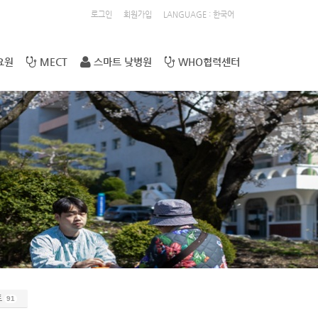
로그인
회원가입
LANGUAGE : 한국어
요원
MECT
스마트 낮병원
WHO협력센터
트
91