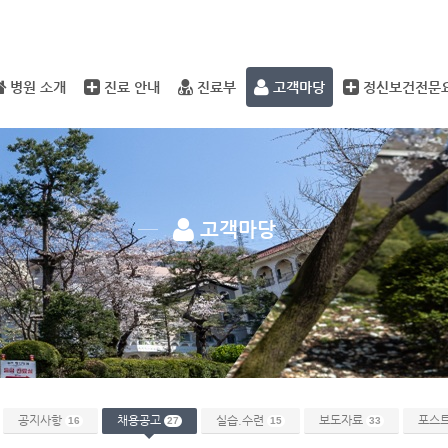
메뉴 건너뛰기
병원 소개
진료 안내
진료부
고객마당
정신보건전문
고객마당
공지사항
채용공고
실습.수련
보도자료
포스
16
27
15
33