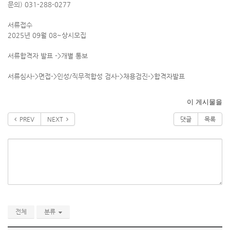
문의) 031-288-0277
서류접수
2025년 09월 08~상시모집
서류합격자 발표 ->개별 통보
서류심사->면접->인성/직무적합성 검사->채용검진->합격자발표
이 게시물을
PREV
NEXT
댓글
목록
전체
분류