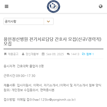
메뉴 건너뛰기
용인정신병원 전기치료담당 간호사 모집(신규/경력직)
모집
채용공고
정신재활부
Sep 09, 2025
14413
첨부 1
응시자격: 간호대학 졸업자 0명
근무시간:09:00~17:30
제출서류: 입사지원서, 이력서, 자기소개서,(이력서 및 자기소개서 첨부 양식
참조) 개인정보 수집동의서, 면허증사본
접수방법: 이메일 접수(hee1125kr@yonginmh.co.kr)