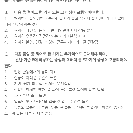
월경이 끝난 주에는 증상이 경미하거나 없어져야 한다
.
B.
다음 중 적어도 한 가지 또는 그 이상이 포함되어야 한다
.
1. 현저하게 불안정한 기분(예. 갑자기 울고 싶거나 슬퍼진다거나 거절에
대해 민감해지는 것)
2. 현저한 과민성, 분노 또는 대인관계에서 갈등 증가
3. 현저한 우울감, 절망감 또는 자기비난적 사고
4. 현저한 불안, 긴장, 신경이 곤두서거나 과도한 긴장감
C.
다음 증상 중 적어도 한 가지는 추가적으로 존재해야 하며
,
진단 기준
B
에 해당하는 증상과 더해져 총
5
가지의 증상이 포함되어야
한다
.
1. 일상 활동에서의 흥미 저하
2. 집중이 어려운 주관적 느낌
3. 기면, 쉽게 피곤함, 현저한 무기력감
4. 식욕의 현저한 변화, 즉 과식 또는 특정 음식에 대한 탐닉
5. 과다 수면 또는 불면
6. 압도되거나 자제력을 잃을 것 같은 주관적 느낌
7. 유방의 압통이나 부종, 두통, 관절통, 근육통, 부풀거나 체중이 증가된
느낌과 같은 다른 신체적 증상