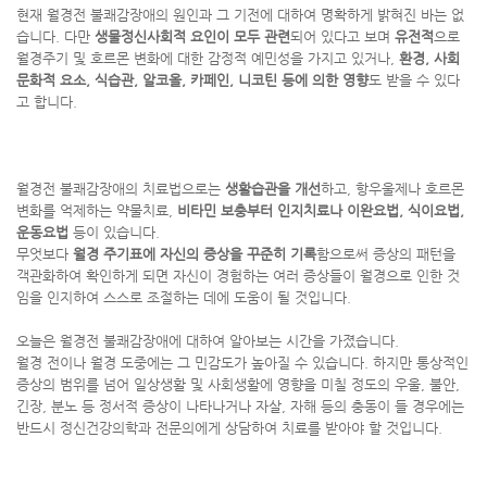
현재 월경전 불쾌감장애의 원인과 그 기전에 대하여 명확하게 밝혀진 바는 없
습니다. 다만
생물정신사회적 요인이 모두 관련
되어 있다고 보며
유전적
으로
월경주기 및 호르몬 변화에 대한 감정적 예민성을 가지고 있거나,
환경
,
사회
문화적 요소
,
식습관
,
알코올
,
카페인
,
니코틴 등에 의한 영향
도 받을 수 있다
고 합니다.
월경전 불쾌감장애의 치료법으로는
생활습관을 개선
하고, 항우울제나 호르몬
변화를 억제하는 약물치료,
비타민 보충부터 인지치료나 이완요법
,
식이요법
,
운동요법
등이 있습니다.
무엇보다
월경 주기표에 자신의 증상을 꾸준히 기록
함으로써 증상의 패턴을
객관화하여 확인하게 되면 자신이 경험하는 여러 증상들이 월경으로 인한 것
임을 인지하여 스스로 조절하는 데에 도움이 될 것입니다.
오늘은 월경전 불쾌감장애에 대하여 알아보는 시간을 가졌습니다.
월경 전이나 월경 도중에는 그 민감도가 높아질 수 있습니다. 하지만 통상적인
증상의 범위를 넘어 일상생활 및 사회생활에 영향을 미칠 정도의 우울, 불안,
긴장, 분노 등 정서적 증상이 나타나거나 자살, 자해 등의 충동이 들 경우에는
반드시 정신건강의학과 전문의에게 상담하여 치료를 받아야 할 것입니다.