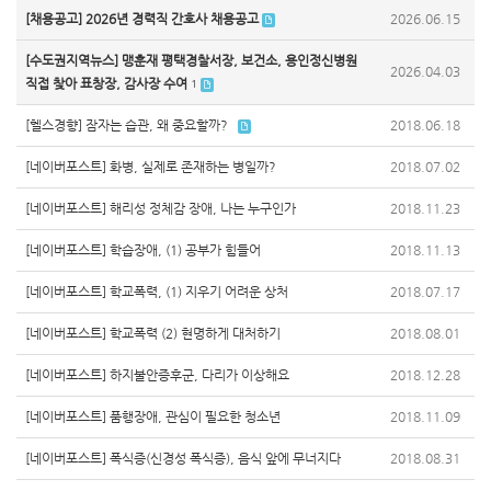
[채용공고] 2026년 경력직 간호사 채용공고
2026.06.15
[수도권지역뉴스] 맹훈재 평택경찰서장, 보건소, 용인정신병원
2026.04.03
직접 찾아 표창장, 감사장 수여
1
[헬스경향] 잠자는 습관, 왜 중요할까?
2018.06.18
[네이버포스트] 화병, 실제로 존재하는 병일까?
2018.07.02
[네이버포스트] 해리성 정체감 장애, 나는 누구인가
2018.11.23
[네이버포스트] 학습장애, (1) 공부가 힘들어
2018.11.13
[네이버포스트] 학교폭력, (1) 지우기 어려운 상처
2018.07.17
[네이버포스트] 학교폭력 (2) 현명하게 대처하기
2018.08.01
[네이버포스트] 하지불안증후군, 다리가 이상해요
2018.12.28
[네이버포스트] 품행장애, 관심이 필요한 청소년
2018.11.09
[네이버포스트] 폭식증(신경성 폭식증), 음식 앞에 무너지다
2018.08.31