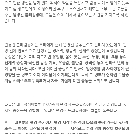
으로 인한 영향을 받지 않기 위하여 약물을 복용하고 월경 시기를 임의로 늦추
기도 할 정도인데요. 여성이라면 누구나 겪으면서도 때로는 너무나 큰 고통을
주는
월경전
불쾌감장애
, 오늘은 이에 대해서 알아보는 시간을 가지도록 하겠
습니다.
월경전 불쾌감장애는 우리에게 흔히 월경전 증후군으로 알려져 왔는데요. 월
경 전에 반복적으로 발생하는
정서적
,
행동적
,
신체적 증상
들이 특징입니다.
증상은 개인에 따라 다르지만
유방통
,
몸이 붓는 느낌
,
두통
,
복통
,
요통 등의
신체적 증상과 극심한
감정 기복,
우울감
,
불안감
,
공격성 등의 심리적 변화
등
이 함께 나타납니다. 또한 이러한 증상으로 인하여
일상생활 및 사회생활에 큰
영향
을 줄 정도로 여러 어려움이 야기되는데요. 특히 그
정도가 심하면 우울증
처럼 사회적으로 위축되거나 자해
,
자살에 대한 충동
을 느끼기도 합니다.
다음은 미국정신의학회 DSM-5의 월경전 불쾌감장애의 진단 기준입니다. 제
시된 증상들을 경험하고 있다면 월경전 불쾌감장애일 확률이 높습니다.
A.
대부분의 월경 주기에서 월경 시작
1
주 전에 다음의 증상 가운데
5
가지
또는 그 이상이 시작되어 월경이 시작되고 수일 안에 증상이 호전되며