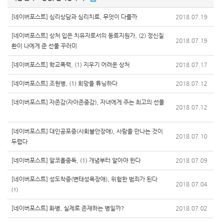
[네이버포스트] 심리상담과 심리치료, 무엇이 다를까
2018.07.19
[네이버포스트] 상처 입은 치유자로서의 동료지원가, (2) 정신질
2018.07.19
환이 나에게 준 선물 꾸러미
[네이버포스트] 학교폭력, (1) 지우기 어려운 상처
2018.07.17
[네이버포스트] 조현병, (1) 희망을 튜닝하다
2018.07.12
[네이버포스트] 자존감(자아존중감), 자녀에게 주는 최고의 선물
2018.07.12
[네이버포스트] 대인공포증(사회불안장애), 사람을 만나는 것이
2018.07.10
두렵다
[네이버포스트] 알코올중독, (1) 개념부터 알아야 한다
2018.07.09
[네이버포스트] 성도착증(변태성욕장애), 위험한 범죄가 된다
2018.07.04
(1)
[네이버포스트] 화병, 실제로 존재하는 병일까?
2018.07.02