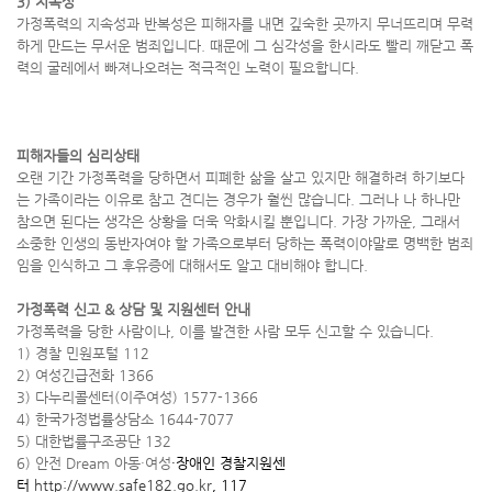
3) 지속성
가정폭력의 지속성과 반복성은 피해자를 내면 깊숙한 곳까지 무너뜨리며 무력
하게 만드는 무서운 범죄입니다. 때문에 그 심각성을 한시라도 빨리 깨닫고 폭
력의 굴레에서 빠져나오려는 적극적인 노력이 필요합니다.
피해자들의 심리상태
오랜 기간 가정폭력을 당하면서 피폐한 삶을 살고 있지만 해결하려 하기보다
는 가족이라는 이유로 참고 견디는 경우가 훨씬 많습니다. 그러나 나 하나만
참으면 된다는 생각은 상황을 더욱 악화시킬 뿐입니다. 가장 가까운, 그래서
소중한 인생의 동반자여야 할 가족으로부터 당하는 폭력이야말로 명백한 범죄
임을 인식하고 그 후유증에 대해서도 알고 대비해야 합니다.
가정폭력 신고 & 상담 및 지원센터 안내
가정폭력을 당한 사람이나, 이를 발견한 사람 모두 신고할 수 있습니다.
1) 경찰 민원포털 112
2) 여성긴급전화 1366
3) 다누리콜센터(이주여성) 1577-1366
4) 한국가정법률상담소 1644-7077
5) 대한법률구조공단 132
6) 안전 Dream 아동·여성
·장애인 경찰지원센
터
http://www.safe182.go.kr
,
117