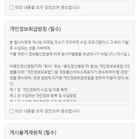
인정신병원 홈페이지에 시행일 7일전까지 공지합니다.
위의 내용을 모두 읽었으며 동의합니다.
④ 제3항의 방법으로 변경 고지된 약관은 기존의 회원에게도 유효하게 적용됩니
다.
제3조 (약관의 해석 및 관할법원)
개인정보취급방침 (필수)
① 약관에 정하지 아니한 사항과 이 약관의 해석에 관하여는 관계법령 및 상관례
에 따릅니다.
본 웹사이트에 게시된 이메일 주소가 전자우편 수집 프로그램이나 그 밖의 기술적 장
② 용인정신병원와 회원 사이에 분쟁이 발생할 경우에 관할 법원은 '당사지역 지
로 수집되는 것을 거부하며,
방법원'으로 합니다.
이를 위반시 정보통신망법에 의해 형사처벌됨을 유념하시기 바랍니다.[게시일 2017년 
제4조 (용어의 정의)
㈜용인정신병원(이하 "회사" 또는 "용인정신병원"라 함)는 개인정보보호법 이용
본 약관에서 사용하는 용어의 정의는 다음과 같습니다.
법률(이하 “개인정보보호법”) 등 정보통신서비스제공자가 준수하여야 할 관련 법령
① '회원'은 용인정신병원에 개인정보를 제공하여 회원등록을 한 자로서, 용인
정을 준수하며, 관련 법령에 의거한 개인정보취급방침을 정하여 이용자 권익 보호에 
정신병원가 제공하는 서비스를 계속적으로 이용할 수 있는 자를 말합니다.
다.
② '아이디(ID)'라 함은 '회원'의 식별과 서비스 이용을 위하여 회원이 정하고 회
제 1 장. 개인정보의 수집 및 이용 목적
사가 승인 하는 문자와 숫자의 조합을 의미합니다.
제 2 장 수집하는 개인정보 항목 및 수집방법
③ '비밀번호'라 함은 '회원'이 부여 받은 '아이디'와 일치되는 '회원'임을 확인
제 3 장 수집한 개인정보의 보유 및 이용기간
하고 용인정신병원가 승인하는 문자와 숫자의 조합을 의미합니다.
제 4 장 개인정보의 파기절차 및 방법
위의 내용을 모두 읽었으며 동의합니다.
제 5 장 개인정보의 제공 및 공유
제5조 (회원 가입 및 자격)
제 6 장 개인정보 위탁처리 업체
① 용인정신병원가 정한 양식에 따라 회원정보를 기입한 후 회원가입을 신청하
제 7 장 개인정보 자동 수집 장치의 설치, 운영 및 거부에 관한 사항
고 용인정신병원가 승낙함으로써 회원으로 등록됩니다. 서비스의 대량이용 등
제 8 장 개인정보보호를 위한 기술적/관리적 대책
게시물게재원칙 (필수)
특별한 이용에 관한 계약은 별도 계약에 의해 제공됩니다.
제 9 장 이용자 및 법정대리인의 권리와 그 행사방법