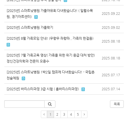
[2025년] 스마트낮병원 가을야유회 다녀왔습니다! ( 일월수목
2025.09.22
원, 경기아트센터)
[2025년] 스마트낮병원 가을학기
2025.09.02
[2025년] 8월 가족모임 안내! (우향우 좌향좌 , 가족의 한걸음)
2025.08.18
[2025년] 7월 가족교육 영상( 가족을 위한 위기 응급 대처 방안)
2025.08.18
정신건강의학과 전문의 오종수
[2025년] 스마트낮병원 1박2일 캠프에 다녀왔습니다! - 국립춘
2025.07.17
천숲체원
[2025년] 바리스타과정 3급 시험 ( 홈바리스타과정)
2025.07.14
목록
1
2
3
4
5