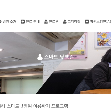
메뉴 건너뛰기
병원 소개
진료 안내
진료부
고객마당
정신보건전문
스마트 낮병원
23년] 스마트낮병원 여름학기 프로그램