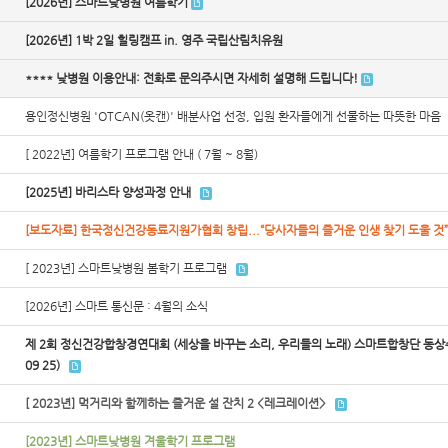
[2026년] 스마트낮병원 여름학기
[2026년] 1박 2일 힐링캠프 in. 영주 국립산림치유원
**** 낮병원 이용안내: 전화로 문의주시면 자세히 설명해 드립니다!
용인정신병원 'OTCAN(옷캔)' 배분사업 선정, 입원 환자들에게 선물하는 따뜻한 마음
[ 2022년] 여름학기 프로그램 안내 ( 7월 ~ 8월)
[2025년] 바리스타 양성과정 안내
[보도자료] 한국정신건강동료지원가협회 창립...“당사자들의 즐거운 인생 찾기 도울 것”
[ 2023년] 스마트낮병원 봄학기 프로그램
[2026년] 스마트 통신문 : 4월의 소식
제 2회 정신건강합창경연대회 (세상을 바꾸는 소리, 우리들의 노래) 스마트합창단 동상수상!
09 25)
[ 2023년] 먹거리와 함께하는 즐거운 설 잔치 2 <레크레이션>
[2023년] 스마트낮병원 겨울학기 프로그램