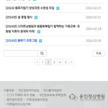
[2024] 동료지원가 양성과정 수련생 모집
2024.02.01
[2024년] 설 명절 행사
2024.02.01
[2024년] 스마트낮병원과 병동회복팀이 함께하는 가족교육 '조
2024.02.28
현병 치료의 현재와 미래'
[2024년] 봄학기 프로그램
2024.03.05
목록
1
2
3
4
5
이용약관
개인정보처리방침
게시물게재원칙
CCTV 카메라 위치 현황
개인정보보호 위탁업체
환자권리장전
의료정보윤리헌장
이메일무단수집거부