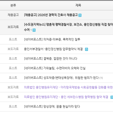
분류
제목
채용공고
[채용공고] 2026년 경력직 간호사 채용공고
[수도권지역뉴스] 맹훈재 평택경찰서장, 보건소, 용인정신병원 직접 찾아
보도자료
수여
1
포스트
[네이버포스트] 의처증-의부증, 폭력적인 질투
보도자료
용인서부경찰서 -용인정신병원 업무협약식 체결
포스트
[네이버포스트] 결벽증, 깔끔한 것이 아니다
포스트
[네이버포스트] 가위눌림, 수면마비의 오해와 진실
포스트
[네이버포스트] 성도착증(변태성욕장애), 위험한 범죄가 된다
(1)
보도자료
의료법인 용인병원유지재단 - 아리랑국제방송 사회공헌활동 강화를 위한
보도자료
의료법인 용인병원유지재단 – 용인 세브란스병원 협력병원 협약 체결
포스트
[네이버포스트] 망상장애, 꿈을 현실이라 믿다