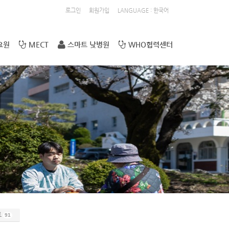
로그인
회원가입
LANGUAGE : 한국어
요원
MECT
스마트 낮병원
WHO협력센터
트
91