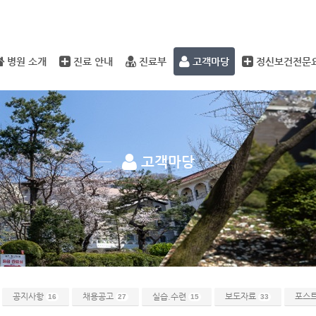
메뉴 건너뛰기
병원 소개
진료 안내
진료부
고객마당
정신보건전문
고객마당
공지사항
채용공고
실습.수련
보도자료
포스
16
27
15
33