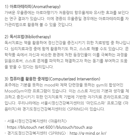
1) 아로마테라피(Aromatherapy)
가벼운 우울증에는 아로마향기가 저용량의 항우울제와 유사한 효과를 보인다
는 연구 결과가 있습니다. 이에 경증의 우울증일 경우에는 아로마테라피를 자
가관리법으로 활용해 볼 수 있을 것입니다.
2) 독서요법(Bibliotherapy)
독서치료는 책을 활용하여 정신건강을 증진시키기 위한 치료방법 중 하나입니
다. 심리치료과정 중에 함께 활용하기도 하고, 스스로 해볼 수도 있습니다. 문
학작품 속에서 자신과 비슷한 환경에 처한 등장인물이 이를 극복하는 과정을
읽음으로써, 스스로 문제를 파악하고 해결하고자 하는 동기를 부여하고 도움
을 받을 수 있다는 원리입니다.
3) 컴퓨터를 활용한 중재법(Computerized Intervention)
호주에는 기분을 뜻하는 mood와 체력 단련장을 뜻하는 gym의 합성어인
MoodGym이란 프로그램이 있습니다. 이는 스스로 자신의 기분과 생각을 체
크하고 증진시키기 위한 인지치료적 기법에 기반한 자가치료 온라인프로그램
입니다. 우리나라에는 서울시정신건강복지센터의 '마인드스파' 프로그램 <마
음터치>와 경기도정신건강복지센터의 <SPRING>이 있습니다.
- 서울시정신건강복지센터 <마음터치>
:
https://blutouch.net:6001/blutouch/touch.asp
- 경기도정신건강복지센터 <SPRING> :
http://g-mind.or.kr/