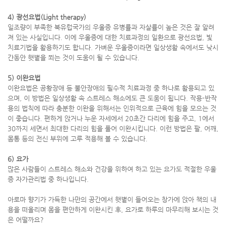
4) 광선요법(Light therapy)
일조량이 부족한 북유럽국가의 우울증 유병률과 자살률이 높은 것은 잘 알려
져 있는 사실입니다. 이에 우울증에 대한 치료과정의 일환으로 광선요법, 빛
치료기법을 활용하기도 합니다. 가벼운 우울증이라면 일상생활 속에서도 낮시
간동안 햇볕을 쬐는 것이 도움이 될 수 있습니다.
5) 이완요법
이완요법은 공황장애 등 불안장애의 필수적 치료과정 중 하나로 활용되고 있
으며, 이 방법은 일상생활 속 스트레스 해소에도 큰 도움이 됩니다. 작용-반작
용의 법칙에 따라 충분한 이완을 위해서는 인위적으로 근육에 힘을 모으는 것
이 좋습니다. 편하게 앉거나 누운 자세에서 20초간 다리에 힘을 주고, 1에서
30까지 세면서 최대한 다리의 힘을 풀어 이완시킵니다. 이런 방법은 팔, 어깨,
몸통 등의 전신 부위에 고루 적용해 볼 수 있습니다.
6) 요가
많은 사람들이 스트레스 해소와 건강을 위하여 하고 있는 요가도 적절한 우울
증 자가관리법 중 하나입니다.
아로마 향기가 가득한 나만의 공간에서 햇볕이 들어오는 창가에 앉아 책의 내
용을 떠올리며 몸을 편안하게 이완시킨 후, 요가로 하루의 마무리해 보시는 것
은 어떨까요?