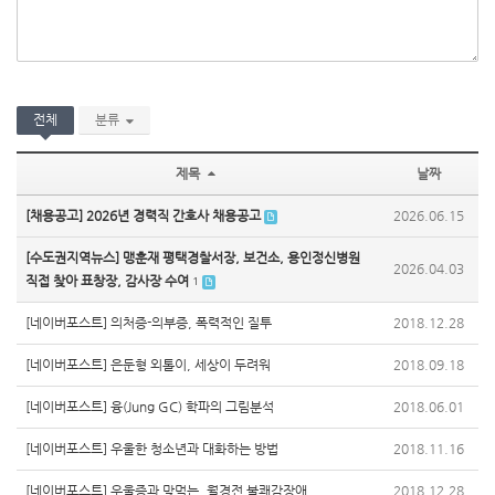
전체
분류
제목
날짜
[채용공고] 2026년 경력직 간호사 채용공고
2026.06.15
[수도권지역뉴스] 맹훈재 평택경찰서장, 보건소, 용인정신병원
2026.04.03
직접 찾아 표창장, 감사장 수여
1
[네이버포스트] 의처증-의부증, 폭력적인 질투
2018.12.28
[네이버포스트] 은둔형 외톨이, 세상이 두려워
2018.09.18
[네이버포스트] 융(Jung GC) 학파의 그림분석
2018.06.01
[네이버포스트] 우울한 청소년과 대화하는 방법
2018.11.16
[네이버포스트] 우울증과 맞먹는, 월경전 불쾌감장애
2018.12.28