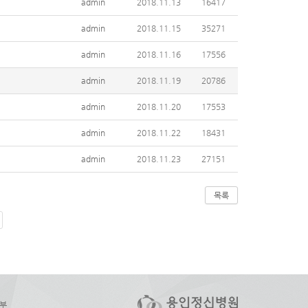
admin
2018.11.13
16417
admin
2018.11.15
35271
admin
2018.11.16
17556
admin
2018.11.19
20786
admin
2018.11.20
17553
admin
2018.11.22
18431
admin
2018.11.23
27151
목록
부