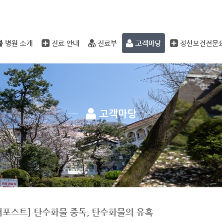
메뉴 건너뛰기
병원 소개
진료 안내
진료부
고객마당
정신보건전문
고객마당
버포스트] 탄수화물 중독, 탄수화물의 유혹