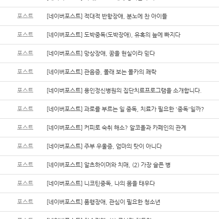
포스트
[네이버포스트] 적대적 반항장애, 분노에 찬 아이들
포스트
[네이버포스트] 도박중독(도박장애), 유혹의 늪에 빠지다
포스트
[네이버포스트] 망상장애, 꿈을 현실이라 믿다
포스트
[네이버포스트] 관음증, 몰래 보는 몰카의 쾌락
포스트
[네이버포스트] 용인정신병원의 집단치료프로그램을 소개합니다.
포스트
[네이버포스트] 과로를 부르는 일 중독, 치료가 필요한 '중독'일까?
포스트
[네이버포스트] 커피로 숙취 해소? 알코올과 카페인의 관계
포스트
[네이버포스트] 주부 우울증, 엄마의 탓이 아니다
포스트
[네이버포스트] 알츠하이머와 치매, (2) 가장 슬픈 병
포스트
[네이버포스트] 니코틴중독, 나의 몸을 태우다
포스트
[네이버포스트] 품행장애, 관심이 필요한 청소년