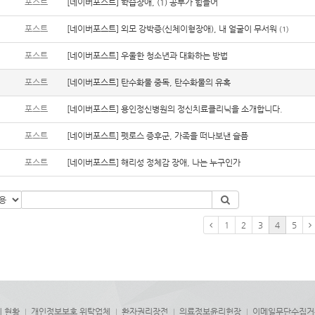
포스트
[네이버포스트] 학습장애, (1) 공부가 힘들어
포스트
[네이버포스트] 외모 강박증(신체이형장애), 내 얼굴이 무서워
(1)
포스트
[네이버포스트] 우울한 청소년과 대화하는 방법
포스트
[네이버포스트] 탄수화물 중독, 탄수화물의 유혹
포스트
[네이버포스트] 용인정신병원의 정신치료클리닉을 소개합니다.
포스트
[네이버포스트] 펫로스 증후군, 가족을 떠나보낸 슬픔
포스트
[네이버포스트] 해리성 정체감 장애, 나는 누구인가
1
2
3
4
5
치 현황
개인정보보호 위탁업체
환자권리장전
의료정보윤리헌장
이메일무단수집거