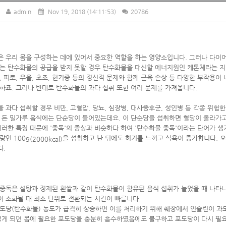
admin
Nov 19, 2018
(14:11:53)
20786
 우리 몸을 구성하는 데에 있어서 중요한 역할을 하는 영양소입니다. 그러나 다이
는 탄수화물의 공급을 받지 못할 경우 탄수화물을 대신할 에너지원인 케톤체라는 
, 피로, 우울, 초조, 현기증 등의 정신적 문제와 함께 근육 손상 등 다양한 부작용
하죠. 그러나 반대로 탄수화물의 과다 섭취 또한 여러 문제를 가져옵니다.
 과다 섭취할 경우 비만, 고혈압, 당뇨, 심장병, 대사증후군, 성인병 등 각종 위험
 든 밀가루 음식에는 단순당이 들어있는데요. 이 단순당을 섭취하면 혈당이 올라가고
이러한 특징 때문에 '중독'의 증상과 비슷하다 하여 '탄수화물 중독'이라는 단어가 생
량인 100g
을 섭취하고 난 뒤에도 허기를 느끼고 식욕이 증가합니다. 
(2000kcal)
.
중독은 설탕과 정제된 흰쌀과 같이 탄수화물이 함유된 음식 섭취가 늘었을 때 나타
 소화될 때 최소 단위로 전환되는 시간이 빠릅니다.
도당(탄수화물) 농도가 급격히 상승하면 이를 처리하기 위해 췌장에서 인슐린이 과도
렇게 되면 몸에 필요한 포도당을 충분히 흡수하였음에도 불구하고 포도당이 다시 필