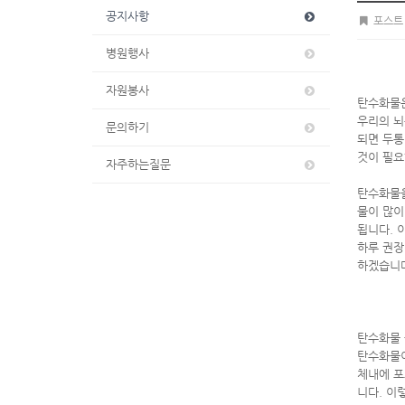
공지사항
포스트
병원행사
자원봉사
탄수화물은
우리의 뇌
문의하기
되면 두통
것이 필요
자주하는질문
탄수화물을
물이 많이
됩니다. 
하루 권장
하겠습니다
탄수화물 
탄수화물이
체내에 포
니다. 이