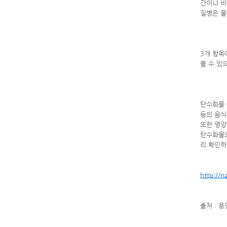
간이나 비
질병은 물
3개 항목
볼 수 있
탄수화물 
등의 음식
또한 영양
탄수화물의
리 확인하
http://
출처 : 