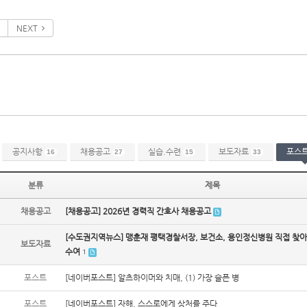
NEXT
공지사항
채용공고
실습.수련
보도자료
포스
16
27
15
33
분류
제목
채용공고
[채용공고] 2026년 경력직 간호사 채용공고
[수도권지역뉴스] 맹훈재 평택경찰서장, 보건소, 용인정신병원 직접 찾아
보도자료
수여
1
포스트
[네이버포스트] 알츠하이머와 치매, (1) 가장 슬픈 병
포스트
[네이버포스트] 자해, 스스로에게 상처를 주다