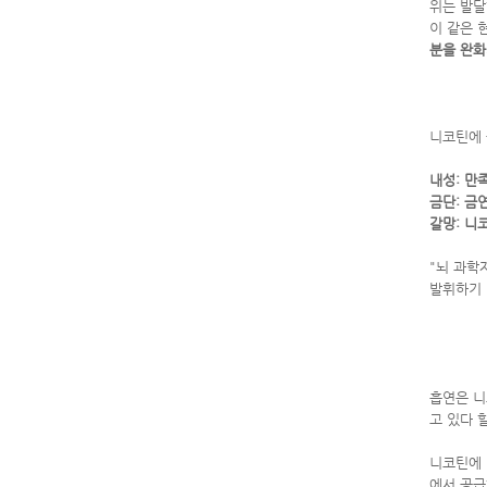
위는 발달
이 같은 
분을 완화
니코틴에 
내성: 만
금단: 금
갈망: 니
"뇌 과학
발휘하기 
흡연은 니
고 있다 
니코틴에 
에서 공급