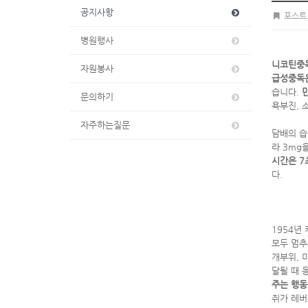
공지사항
포스트
병원행사
니코틴중독
자원봉사
급성중독
습니다.
문의하기
욕부진, 
자주하는질문
담배의 습
라 3mg
시간은 7
다.
1954년
모두 멈추
개부위, 
달될 때 
주는 행동
쥐가 레버