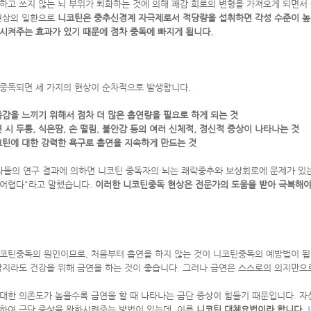
하고 쓰지 않는 뇌 부위가 퇴화하는 것에 의해 쾌감 회로의 변형을 가져오게 되면서 
현상의 일환으로
니코틴은 중추신경계 자극제로서 적당량을 섭취하면 각성 수준이 높
시켜주는 효과가 있기 때문에 점차 중독에 빠지게 됩니다.
중독되면 세 가지의 현상이 순차적으로 발생합니다.
족감을 느끼기 위해서 점차 더 많은 흡연량을 필요로 하게 되는 것
연 시 두통, 식은땀, 손 떨림, 불안감 등의 여러 신체적, 정신적 증상이 나타나는 것
코틴에 대한 강력한 욕구로 흡연을 지속하게 만드는 것
자들의 연구 결과에 의하면 니코틴 중독자의 뇌는 쾌락중추와 보상회로에 문제가 있
어렵다"라고 말했습니다.
이러한 니코틴중독 현상은 전문가의 도움을 받아 극복해야
코틴중독의 원인이므로, 처음부터 흡연을 하지 않는 것이 니코틴중독의 예방법이 됩
할지라도 건강을 위해 금연을 하는 것이 좋습니다. 그러나 금연은 스스로의 의지만으
대한 의존도가 높을수록 금연을 할 때 나타나는 금단 증상이 힘들기 때문입니다. 자
하여 금단 증상을 완화시켜주는 방법이 있는데, 이를
니코틴 대체요법이라 합니다.