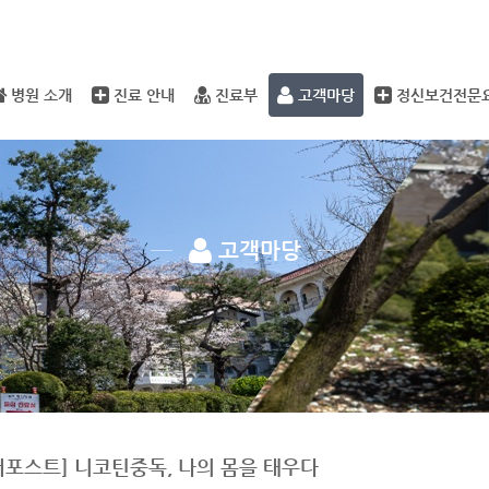
메뉴 건너뛰기
병원 소개
진료 안내
진료부
고객마당
정신보건전문
고객마당
버포스트] 니코틴중독, 나의 몸을 태우다