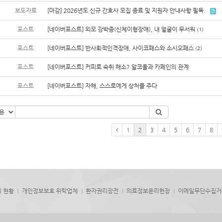
보도자료
[마감] 2026년도 신규 간호사 모집 종료 및 지원자 안내사항 필독.
포스트
[네이버포스트] 외모 강박증(신체이형장애), 내 얼굴이 무서워
(1)
포스트
[네이버포스트] 반사회적인격장애, 사이코패스와 소시오패스
(2)
포스트
[네이버포스트] 커피로 숙취 해소? 알코올과 카페인의 관계
포스트
[네이버포스트] 자해, 스스로에게 상처를 주다
1
2
3
4
5
6
7
8
치 현황
개인정보보호 위탁업체
환자권리장전
의료정보윤리헌장
이메일무단수집거