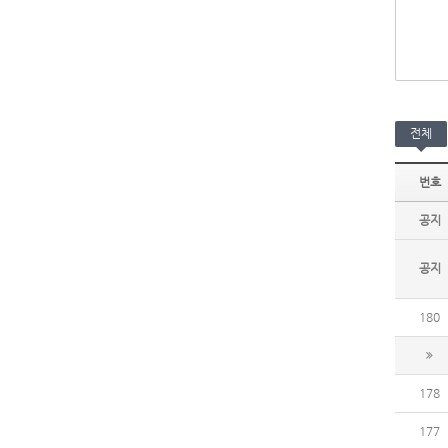
전체
번호
공지
공지
180
178
177