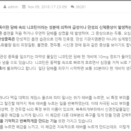
admin
Nov 09, 2018
(17:23:09)
36281
이란 담배 속의 니코틴이라는 성분에 의하여 급성이나 만성의 신체증상이 발생하는
은
흡연을 처음 하거나 우연히 담배를 삼켰을 때 발생하며, 그 증상으로는 두통, 오심, 
만성중독
은
만성적인 흡연 습관으로 인해 인후염, 만성 기관지염뿐만 아니라 심계항진, 
소화불량 등의 위장질환, 불면증, 편두통, 시신경 장애 등과 같은 증상을 보이기도 합
관성 중독을 일으키는 마약성 물질인 니코틴은 담배 한 개비에 10mg 정도가 들어있습
을 넘을 수도 있습니다. 니코틴은 동맥혈 속으로 빠르게 흐르면서 심장을 거쳐 뇌로 
초
에 불과하다고 합니다. 일단 담배를 피우기 시작하면 보통 30분마다 한 개비씩 생
 캐나다 맥길 대학의 제임스 올즈와 피터 밀너는 쥐가 레버를 누르면, 뇌 특정 부위
고 탈진할 때까지 계속 레버를 누르는 일을 반복하였는데, 이때 자극된 뇌의 부위를
미상핵, 전 전두엽·뇌의 특정 부위 이름이 있으며, 복측피개부위에서 신경전달물질인
동물은 쾌감을 느끼게 됩니다. 이 쾌감은 다른 대부분의 욕구를 잊게 만들 만큼 강력
을 기억하고 반복하게끔 만드는 기능
또한 가지고 있습니다.
를 누르면 쾌감을 느끼고, 이 쾌감은 지속적으로 레버를 누르게 만드는데요. 이렇게 