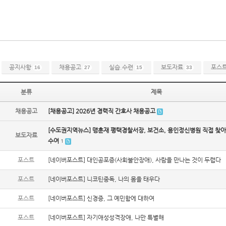
공지사항
채용공고
실습.수련
보도자료
포스
16
27
15
33
분류
제목
채용공고
[채용공고] 2026년 경력직 간호사 채용공고
[수도권지역뉴스] 맹훈재 평택경찰서장, 보건소, 용인정신병원 직접 찾아
보도자료
수여
1
포스트
[네이버포스트] 대인공포증(사회불안장애), 사람을 만나는 것이 두렵다
포스트
[네이버포스트] 니코틴중독, 나의 몸을 태우다
포스트
[네이버포스트] 신경증, 그 예민함에 대하여
포스트
[네이버포스트] 자기애성성격장애, 나만 특별해