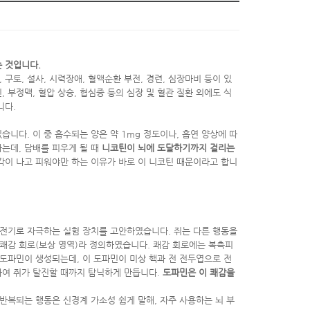
 것입니다.
구토, 설사, 시력장애, 혈액순환 부전, 경련, 심장마비 등이 있
부정맥, 혈압 상승, 협심증 등의 심장 및 혈관 질환 외에도 식
니다.
니다. 이 중 흡수되는 양은 약 1mg 정도이나, 흡연 양상에 따
가는데, 담배를 피우게 될 때
니코틴이 뇌에 도달하기까지 걸리는
각이 나고 피워야만 하는 이유가 바로 이 니코틴 때문이라고 합니
를 전기로 자극하는 실험 장치를 고안하였습니다. 쥐는 다른 행동을
 쾌감 회로(보상 영역)라 정의하였습니다. 쾌감 회로에는 복측피
 도파민이 생성되는데, 이 도파민이 미상 핵과 전 전두엽으로 전
하여 쥐가 탈진할 때까지 탐닉하게 만듭니다.
도파민은 이 쾌감을
반복되는 행동은 신경계 가소성 쉽게 말해, 자주 사용하는 뇌 부