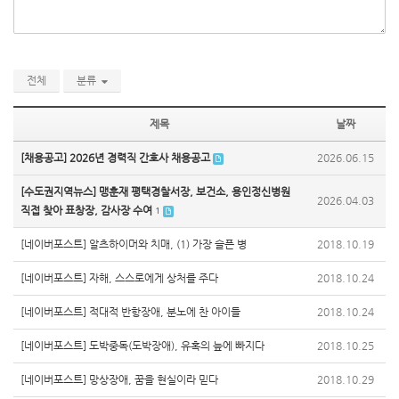
전체
분류
제목
날짜
[채용공고] 2026년 경력직 간호사 채용공고
2026.06.15
[수도권지역뉴스] 맹훈재 평택경찰서장, 보건소, 용인정신병원
2026.04.03
직접 찾아 표창장, 감사장 수여
1
[네이버포스트] 알츠하이머와 치매, (1) 가장 슬픈 병
2018.10.19
[네이버포스트] 자해, 스스로에게 상처를 주다
2018.10.24
[네이버포스트] 적대적 반항장애, 분노에 찬 아이들
2018.10.24
[네이버포스트] 도박중독(도박장애), 유혹의 늪에 빠지다
2018.10.25
[네이버포스트] 망상장애, 꿈을 현실이라 믿다
2018.10.29