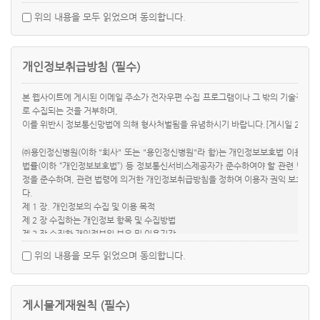
인정신병원 홈페이지에 시행일 7일전까지 공지합니다.
위의 내용을 모두 읽었으며 동의합니다.
④ 제3항의 방법으로 변경 고지된 약관은 기존의 회원에게도 유효하게 적용됩니
다.
제3조 (약관의 해석 및 관할법원)
개인정보취급방침 (필수)
① 약관에 정하지 아니한 사항과 이 약관의 해석에 관하여는 관계법령 및 상관례
에 따릅니다.
본 웹사이트에 게시된 이메일 주소가 전자우편 수집 프로그램이나 그 밖의 기술적 장
② 용인정신병원와 회원 사이에 분쟁이 발생할 경우에 관할 법원은 '당사지역 지
로 수집되는 것을 거부하며,
방법원'으로 합니다.
이를 위반시 정보통신망법에 의해 형사처벌됨을 유념하시기 바랍니다.[게시일 2017년 
제4조 (용어의 정의)
㈜용인정신병원(이하 "회사" 또는 "용인정신병원"라 함)는 개인정보보호법 이용
본 약관에서 사용하는 용어의 정의는 다음과 같습니다.
법률(이하 “개인정보보호법”) 등 정보통신서비스제공자가 준수하여야 할 관련 법령
① '회원'은 용인정신병원에 개인정보를 제공하여 회원등록을 한 자로서, 용인
정을 준수하며, 관련 법령에 의거한 개인정보취급방침을 정하여 이용자 권익 보호에 
정신병원가 제공하는 서비스를 계속적으로 이용할 수 있는 자를 말합니다.
다.
② '아이디(ID)'라 함은 '회원'의 식별과 서비스 이용을 위하여 회원이 정하고 회
제 1 장. 개인정보의 수집 및 이용 목적
사가 승인 하는 문자와 숫자의 조합을 의미합니다.
제 2 장 수집하는 개인정보 항목 및 수집방법
③ '비밀번호'라 함은 '회원'이 부여 받은 '아이디'와 일치되는 '회원'임을 확인
제 3 장 수집한 개인정보의 보유 및 이용기간
하고 용인정신병원가 승인하는 문자와 숫자의 조합을 의미합니다.
제 4 장 개인정보의 파기절차 및 방법
위의 내용을 모두 읽었으며 동의합니다.
제 5 장 개인정보의 제공 및 공유
제5조 (회원 가입 및 자격)
제 6 장 개인정보 위탁처리 업체
① 용인정신병원가 정한 양식에 따라 회원정보를 기입한 후 회원가입을 신청하
제 7 장 개인정보 자동 수집 장치의 설치, 운영 및 거부에 관한 사항
고 용인정신병원가 승낙함으로써 회원으로 등록됩니다. 서비스의 대량이용 등
제 8 장 개인정보보호를 위한 기술적/관리적 대책
게시물게재원칙 (필수)
특별한 이용에 관한 계약은 별도 계약에 의해 제공됩니다.
제 9 장 이용자 및 법정대리인의 권리와 그 행사방법