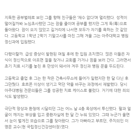
지독한 공부벌레로 보인 그를 향해 친구들은 ‘재수 없다’며 멀리했다. 성적이
떨어질까봐 노심초사했던 그는 잠을 줄이며 공부를 했지만 그게 독(毒)으로
돌아왔다. 잠이 오지 않았고 길거리에 나서면 모두가 자기를 욕하는 것 같았
다. 고등학교 1학년 2학기 기말고사를 마친 그해 겨울 그는 아주대학교 병원
정신과에 입원했다.
다행이랄까. 급성 증상이 발현된 며칠 후에 한 입원 조치였다. 많은 이들은 자
식이 정신적으로 아프면 절을 찾거나 교회를 가거나 점을 보러 간다. 그러면서
초기 치료 시기를 놓친 후 만성이 돼서야 겨우 정신과 병원 문을 두드린다.
고등학교 졸업 후 그는 한 작은 건축사무소에 들어가 일했지만 한 달 다닌 후
그만뒀다. 호르몬 이상이 생기고 먹던 약을 바꾸는 과정에서 재발했다. 당시
아주대병원 전문의들은 그를 성공한 치료 케이스로 불렀다. 거기에 대한 죄의
식도 발생했다.
극단적 망상과 환청에 시달리던 그는 어느 날 4층 옥상에서 투신했다. 팔과 얼
굴이 깨지는 부상을 입고 중환자실에 한 달 간 누워 있었다. 그때 누군가 울면
서 눈이 벌게진 모습으로 그를 찾아왔다. 그가 아빠라고 부르던, 주치의인 이
영문 교수(현 국립정신건강센터장)였다.