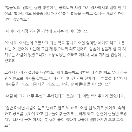
“힘들었죠. 엄마는 집안 형편이 안 좋으니까 시장 가서 장사하시고 집에 안 계
셨죠. 할아버지도 뇌졸중이니까 자유롭게 활동을 못하고 집에는 거의 삼촌이
많이 있었어요.”
-어머니가 시장 가시면 저녁에 오시는 거 아니었어요.
“오시죠. 오시는데 초등학교 때는 학교 끝나고 오면 엄마랑 얘기도 하고 소통
하는 게 있어야 하는데 그런 게 없으니까 외로웠어요. 삼촌이 힘들게 할 때 지
켜주는 사람이 없었으니까. 초등학생인 오빠도 어려서 나를 지켜줄 입장이 못
됐고요.
그래서 아빠가 결정을 내렸어요. 제가 초등학교 3학년 때 삼촌 빼고 우리 식구
만 인천으로 이사를 갔어요. 아빠가 이러다간 가족 전체가 다 병들겠다 싶어서
이사를 간 거죠. 피해서 간 거죠. 그 삼촌, 술 때문에 돌아가셨어요.”
-어릴 때 그가 너무 무섭고 두려웠다고 했습니다. 어떤 트라우마가 있었나요.
“술만 마시면 사람이 눈도 변하고 말도 막 해요. 어떨 땐 맞기도 했어요. 숙제
하고 공부를 못하게 하고 친구들이랑 놀지도 못하게 하고. 삼촌이 잠들면 도망
치듯 나가서 근처 아시는 분 집에 숨어 있다가 나중에 괜찮아지면 오고 그랬
죠.”