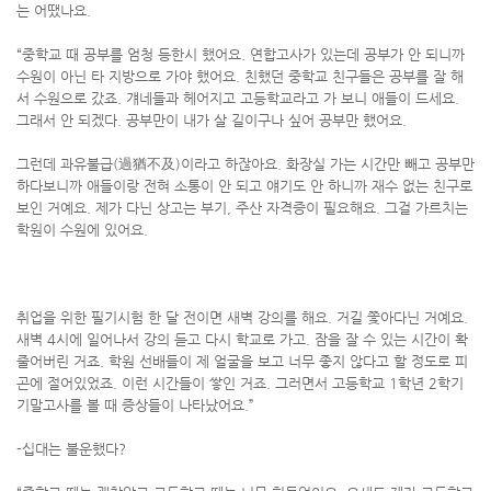
는 어땠나요.
“중학교 때 공부를 엄청 등한시 했어요. 연합고사가 있는데 공부가 안 되니까
수원이 아닌 타 지방으로 가야 했어요. 친했던 중학교 친구들은 공부를 잘 해
서 수원으로 갔죠. 걔네들과 헤어지고 고등학교라고 가 보니 애들이 드세요.
그래서 안 되겠다. 공부만이 내가 살 길이구나 싶어 공부만 했어요.
그런데 과유불급(過猶不及)이라고 하잖아요. 화장실 가는 시간만 빼고 공부만
하다보니까 애들이랑 전혀 소통이 안 되고 얘기도 안 하니까 재수 없는 친구로
보인 거예요. 제가 다닌 상고는 부기, 주산 자격증이 필요해요. 그걸 가르치는
학원이 수원에 있어요.
취업을 위한 필기시험 한 달 전이면 새벽 강의를 해요. 거길 쫓아다닌 거예요.
새벽 4시에 일어나서 강의 듣고 다시 학교로 가고. 잠을 잘 수 있는 시간이 확
줄어버린 거죠. 학원 선배들이 제 얼굴을 보고 너무 좋지 않다고 할 정도로 피
곤에 절어있었죠. 이런 시간들이 쌓인 거죠. 그러면서 고등학교 1학년 2학기
기말고사를 볼 때 증상들이 나타났어요.”
-십대는 불운했다?