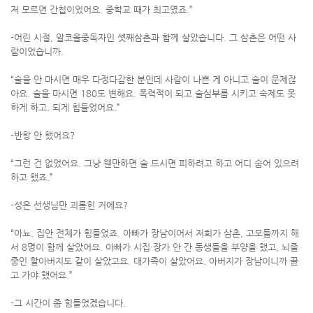
저 모르면 간첩이었어요. 중학교 때가 최고였죠.”
-어린 시절, 알코올중독자인 셋째삼촌과 함께 살았습니다. 그 삼촌은 어떤 사
람이었습니까.
“술을 안 마시면 매우 다정다감한 분인데 사람이 나쁜 게 아니고 술이 문제잖
아요. 술을 마시면 180도 변해요. 폭력적이 되고 술심부름 시키고 숙제도 못
하게 하고. 되게 힘들었어요.”
-반항 안 했어요?
“그런 건 없었어요. 그냥 웬만하면 술 드시면 피하려고 하고 어디 숨어 있으려
하고 했죠.”
-성은 선생님만 괴롭힌 거에요?
“아뇨. 집안 전체가 힘들었죠. 아빠가 장남이어서 저희가 삼촌, 고모들까지 해
서 8명이 함께 살았어요. 아빠가 시집·장가 안 간 동생들을 부양을 했고, 뇌졸
중인 할아버지도 같이 살았고요. 대가족이 살았어요. 아버지가 장남이니까 끌
고 가야 했어요.”
-그 시간이 좀 힘들었겠습니다.