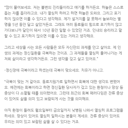
“많이 물어보세요. 저는 불변의 진리들이라고 얘기를 하거든요. 하늘은 스스로
돕는 자를 돕더라고요. 내가 열심히 하려고 하면 하늘은 도와요. 그리고 포기
하지 않으면 이룰 수 있다고 생각해요. 제가 설거지를 잘 못해서 늘보라는 별
명을 5년 동안 달고 살았거든요. 그래도 여러 동료들의 힘으로 포기하지 않고
가다보니까 달인이 돼서 10년 동안 일할 수 있었던 거죠. 인내의 승리라고 말
할 수 있고 포기하지 않으면 이룰 수 있는 거라고 생각해요.
그리고 세상을 사는 모든 사람들은 모두 자신만의 과제를 안고 살아요. 제 인
생의 과제는 정신질환을 극복하는 것이죠. 그 과제들을 열심히 풀어나가는 게
저희 삶이라고 생각하거든요. 그런 생각을 갖고 살고 있어요.”
-정신장애 극복이라고 하셨는데 극복이 맞으세요. 치유가 아니고.
“극복이 맞는 거 같아요. 동료지원가로 일하면서 회복에 대한 생각도 변했어
요. 예전에는 회복이라고 하면 정신질환 당사자가 갖고 있는 환청이나 망상 등
증상이 다 소멸될 때를 의미했어요. 그런데 최근의 회복 패러다임은 잔류 증상
이 있어도 삶을 의미 있고 보람되게 사는 것을 의미해요.
아직 환청이 들려도 월요일부터 금요일까지 낮병원 나와서 열심히 프로그램을
하세요. 망상이 있어도 열심히 일하시는 분들이 계세요. 잔류 증상이 있어도
우리는 의미 있고 보람된 삶을 살 수 있다는 거죠.