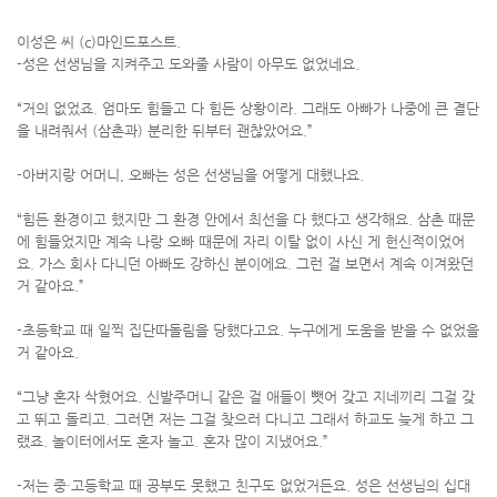
이성은 씨 (c)마인드포스트.
-성은 선생님을 지켜주고 도와줄 사람이 아무도 없었네요.
“거의 없었죠. 엄마도 힘들고 다 힘든 상황이라. 그래도 아빠가 나중에 큰 결단
을 내려줘서 (삼촌과) 분리한 뒤부터 괜찮았어요.”
-아버지랑 어머니, 오빠는 성은 선생님을 어떻게 대했나요.
“힘든 환경이고 했지만 그 환경 안에서 최선을 다 했다고 생각해요. 삼촌 때문
에 힘들었지만 계속 나랑 오빠 때문에 자리 이탈 없이 사신 게 헌신적이었어
요. 가스 회사 다니던 아빠도 강하신 분이에요. 그런 걸 보면서 계속 이겨왔던
거 같아요.”
-초등학교 때 일찍 집단따돌림을 당했다고요. 누구에게 도움을 받을 수 없었을
거 같아요.
“그냥 혼자 삭혔어요. 신발주머니 같은 걸 애들이 뺏어 갖고 지네끼리 그걸 갖
고 뛰고 돌리고. 그러면 저는 그걸 찾으러 다니고 그래서 하교도 늦게 하고 그
랬죠. 놀이터에서도 혼자 놀고. 혼자 많이 지냈어요.”
-저는 중·고등학교 때 공부도 못했고 친구도 없었거든요. 성은 선생님의 십대