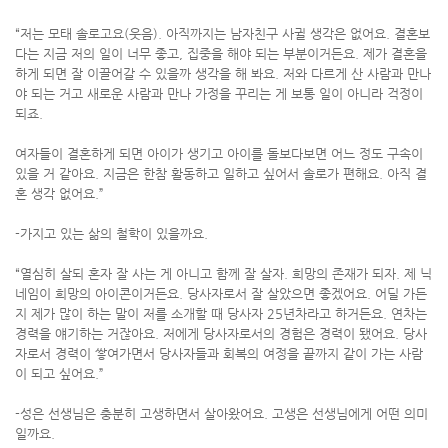
“저는 모태 솔로고요(웃음). 아직까지는 남자친구 사귈 생각은 없어요. 결혼보
다는 지금 저의 일이 너무 좋고, 집중을 해야 되는 부분이거든요. 제가 결혼을
하게 되면 잘 이끌어갈 수 있을까 생각을 해 봐요. 저와 다르게 산 사람과 만나
야 되는 거고 새로운 사람과 만나 가정을 꾸리는 게 보통 일이 아니라 걱정이
되죠.
여자들이 결혼하게 되면 아이가 생기고 아이를 돌보다보면 어느 정도 구속이
있을 거 같아요. 지금은 한참 활동하고 일하고 싶어서 솔로가 편해요. 아직 결
혼 생각 없어요.”
-가지고 있는 삶의 철학이 있을까요.
“열심히 살되 혼자 잘 사는 게 아니고 함께 잘 살자. 희망의 존재가 되자. 제 닉
네임이 희망의 아이콘이거든요. 당사자로서 잘 살았으면 좋겠어요. 어딜 가든
지 제가 많이 하는 말이 저를 소개할 때 당사자 25년차라고 하거든요. 연차는
경력을 얘기하는 거잖아요. 저에게 당사자로서의 경험은 경력이 됐어요. 당사
자로서 경력이 쌓여가면서 당사자들과 회복의 여정을 끝까지 같이 가는 사람
이 되고 싶어요.”
-성은 선생님은 충분히 고생하면서 살아왔어요. 고생은 선생님에게 어떤 의미
일까요.