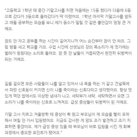
“고등학교 1학년 때 중간·기말고사를 치면 처음에는 15등 했다가 다음에 6등
으로 갔다가 3등으로 올라갔다가 막 이랬어요. 1학년 마지막 기말고사를 앞두
고 애들 공부하는 모습을 보니 제가 등수가 밀릴 것 같은 불안감이 엄청 큰 거
예요.
잠도 안 자고 공부를 하는 시간이 길어지니까 어느 순간부터 잠이 안 와요. 그
럼 밤을 새고 학교를 가요. 수업 시간에 선생님의 강의 목소리가 제 귓가에는
벌레가 윙윙대는 소리로 들려요. 잠 못 잔 날들이 거듭되면서 완전히 뒤범벅이
되는 거예요.
길을 걸으면 모든 사람들이 나를 알고 있어서 내 욕을 하는 거 같고 건널목에
서 파란 신호등이 커지면 신이 나를 죽이라는 신호다라고 생각했어요. 항상 맛
있게 먹던 밥에서도 이상한 냄새가 나고. 세탁부가 세탁, 세탁하면서 오면 그
소리가 나를 죽이라는 신호로 느껴져요. 급성 증상들이 뒤범벅이 된 거예요.
기말 고사 치르고 겨울방학 때 증상이 확 왔고 부모님이 제 모습을 빨리 포착
해서 며칠 안 가서 입원했어요. 지금도 감사한 게 암도 조기 발견하고 조기 치
료하면 좋잖아요. 제가 급성 증상 있을 때 부모님이 바로 입원을 시킨 게 회복
과정에서 중요한 포인트가 됐어요.”