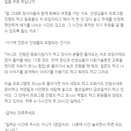
일을 주로 하십니까.
“말 그대로 당사자들과 함께 회복의 여정을 가는 거죠. 선생님들이 프로그램
진행도 하고 동료들의 차 모임이라고 해서 차 한 잔 갖다 놓고 주제를 선정해
편안하게 얘기를 나누는 시간도 갖고요. 그 시간의 목적은 자기 주장을 잘 펼
수 있도록 돕는 거죠.”
-거기에 전문의 선생들도 포함되는 건가요.
“아니요. 진행은 동료지원가가 하고 당사자 분들만 들어오는 자조 모임이에요.
많이 들어올 때는 15명 정도. 만약 정신과 선생님들이 사회기술훈련 교육을
한다면 저희가 코(co·협업)로 들어가서 보조 진행을 해 줘요. 질문도 하고 나
의 이야기를 공개해서 이야기를 이끌기도 하고 독려도 하고 그러죠.
미술 프로그램에 코(co)로 들어가면 자리 세팅도 하고 도화지도 인원수대로
준비하고 색연필과 사인펜도 세팅해 놓고요. 월요일부터 금요일까지 하고 있
어요. 그 안에서 프로그램 진행도 하고 코(co) 역할도 하고 회원들과 상담도
하고 있어요. 하루 4~5시간씩 주 20시간 일해요.”
-급여는 만족하세요.
“일하는 시간에 주시는 거니까 (괜찮아요). 나중에 시간 늘리면서 하면 되는
거니까.”