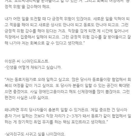
거요. 오르막내리막을 받아들이고 갈 수 있는 거. 그리고 회복의 여정에서 '긍
정적 위험'을 감수해야 해요.
내가 어떤 일을 도전할 때 다 긍정적 위험이 있잖아요. 새로운 일을 익혀야 되
고 적응을 해야 되고 새로운 상사도 만나야 되고 동료도 만나야 되고요. 그런
긍정적 위험 감수를 해야 된다는 거죠. 직장을 갖게 되면 제 시간에 일어나서
직장에서 집중해서 일해야 되고요. 그런 긍정적 위험 감수를 잘 받아들이고 잘
해 나가야 저는 회복으로 갈 수 있다고 생각해요.”
이성은 씨 (c)마인드포스트.
-인생을 어떻게 채워가고 싶습니까.
“저는 동료지원가로 오래 일하고 싶고요. 많은 당사자 동료들이랑 협업해서 회
복의 여정을 같이 가고 싶어요. 또 당사자 분들이 일할 수 있는 공간이 확대됐
으면 좋겠어요. 사실 장애인고용이라고 해도 신체장애를 많이 뽑잖아요. 그런
편견이 사실은 너무 싫어요.
왜냐하면 우리 당사자들이 충분히 일할 수 있거든요. 제일 중요한 건 당사자
혼자 가서 일하는 것보다 직장 자리가 2~3개가 돼서 동료가 같이 협업해서 일
하는 게 장기적인 취업 유지를 하는 핵심 포인트라고 생각해요.”
-남자친구도 사귀고 싶을 나이잖아요.