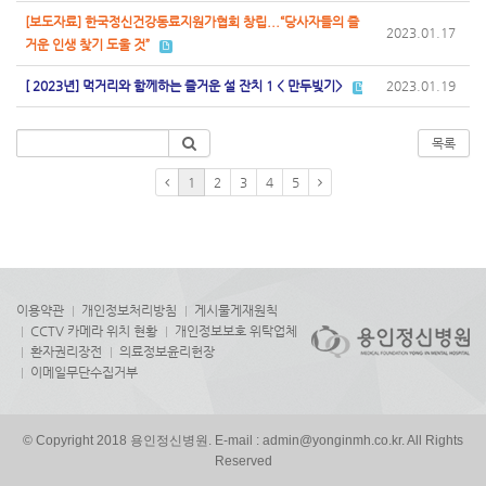
[보도자료] 한국정신건강동료지원가협회 창립...“당사자들의 즐
2023.01.17
거운 인생 찾기 도울 것”
[ 2023년] 먹거리와 함께하는 즐거운 설 잔치 1 < 만두빚기>
2023.01.19
목록
1
2
3
4
5
이용약관
개인정보처리방침
게시물게재원칙
CCTV 카메라 위치 현황
개인정보보호 위탁업체
환자권리장전
의료정보윤리헌장
이메일무단수집거부
© Copyright 2018 용인정신병원. E-mail : admin@yonginmh.co.kr. All Rights
Reserved