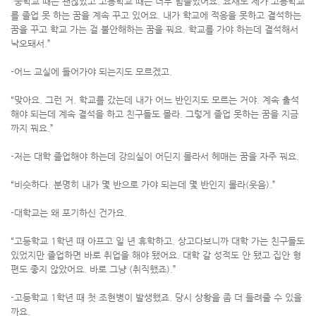
“중학교 때는 괜찮았고 고등학교 때는 너무 힘들었어요. 요새도 제가 고등학교
를 졸업 못 하는 꿈을 계속 꾸고 있어요. 내가 학교에 적응을 못하고 결석하는
꿈을 꾸고 학교 가는 걸 불안해하는 꿈을 꿔요. 학교를 가야 하는데 결석해서
낙오돼서.”
-어느 교실에 들어가야 되는지도 모르겠고.
“맞아요. 그런 거. 학교를 갔는데 내가 어느 반인지도 모르는 거야. 계속 출석
해야 되는데 계속 결석을 하고 친구들도 몰라. 그렇게 졸업 못하는 꿈을 지금
까지 꿔요.”
-저는 대학 졸업해야 하는데 강의실이 어딘지 몰라서 헤매는 꿈을 자주 꿔요.
“비슷하다. 분명히 내가 몇 반으로 가야 되는데 몇 반인지 몰라(웃음).”
-대학교는 왜 포기하신 건가요.
“고등학교 1학년 때 아프고 일 년 휴학하고. 상고다보니까 대학 가는 친구들도
있었지만 졸업하면 바로 취업을 해야 됐어요. 대학 갈 성적도 안 됐고 집안 형
편도 좋지 않았어요. 바로 그냥 (취직했죠).”
-고등학교 1학년 때 첫 조현병이 발생했죠. 당시 상황을 좀 더 들려줄 수 있을
까요.