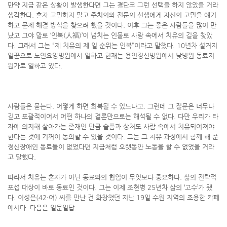
만약 지금 같은 상황이 발생한다면 그는 결단코 그런 선택을 하지 않았을 거라
생각한다. 혼자 고민하지 말고 주치의와 전문의 선생에게 자신의 고민을 얘기
하고 문제 해결 방식을 찾으려 했을 것이다. 이후 그는 좋은 사람들을 많이 만
났고 그야 말로 ‘인복(人福)’이 넘치는 인물로 사람 속에서 치유의 길을 찾았
다. 그래서 그는 “제 치유의 제 일 순위는 인복”이라고 말했다. 10년차 설거지
일꾼으로 노인요양병원에서 일하고 현재는 용인정신병원에서 낮병원 동료지
원가로 일하고 있다.
사람들은 묻는다. 어떻게 하면 회복될 수 있느냐고. 그런데 그 질문은 너무나
깊고 포괄적이어서 어떤 하나의 결론만으로는 해석될 수 없다. 다만 우리가 타
자에 의지해 살아가는 존재인 만큼 슬픔과 상처도 사람 속에서 치유되어져야
한다는 것에 기꺼이 동의할 수 있을 것이다. 그는 그 치유 과정에서 함께 해 준
정신장애인 동료들이 없었다면 지금처럼 오랫동안 노동을 할 수 없었을 거라
고 말했다.
따라서 치유는 혼자가 아닌 동료와의 협업이 무엇보다 중요하다. 삶의 전략적
포섭 대상이 바로 동료인 것이다. 그는 이제 조현병 25년차 삶의 ‘고수’가 됐
다. 이성은(42·여) 씨를 만난 건 화창했던 지난 19일 수원 지역의 조용한 카페
에서다. 다음은 일문일답.