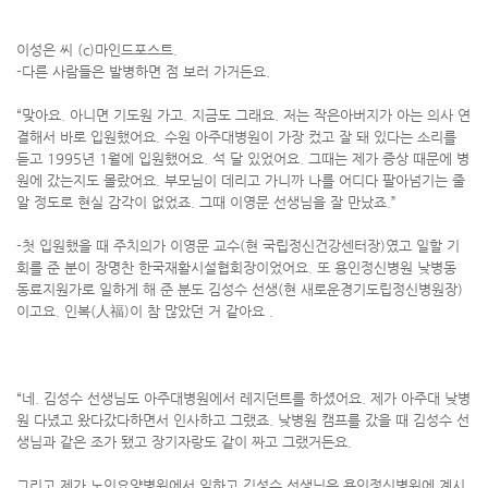
이성은 씨 (c)마인드포스트.
-다른 사람들은 발병하면 점 보러 가거든요.
“맞아요. 아니면 기도원 가고. 지금도 그래요. 저는 작은아버지가 아는 의사 연
결해서 바로 입원했어요. 수원 아주대병원이 가장 컸고 잘 돼 있다는 소리를
듣고 1995년 1월에 입원했어요. 석 달 있었어요. 그때는 제가 증상 때문에 병
원에 갔는지도 몰랐어요. 부모님이 데리고 가니까 나를 어디다 팔아넘기는 줄
알 정도로 현실 감각이 없었죠. 그때 이영문 선생님을 잘 만났죠.”
-첫 입원했을 때 주치의가 이영문 교수(현 국립정신건강센터장)였고 일할 기
회를 준 분이 장명찬 한국재활시설협회장이었어요. 또 용인정신병원 낮병동
동료지원가로 일하게 해 준 분도 김성수 선생(현 새로운경기도립정신병원장)
이고요. 인복(人福)이 참 많았던 거 같아요 .
“네. 김성수 선생님도 아주대병원에서 레지던트를 하셨어요. 제가 아주대 낮병
원 다녔고 왔다갔다하면서 인사하고 그랬죠. 낮병원 캠프를 갔을 때 김성수 선
생님과 같은 조가 됐고 장기자랑도 같이 짜고 그랬거든요.
그리고 제가 노인요양병원에서 일하고 김성수 선생님은 용인정신병원에 계시