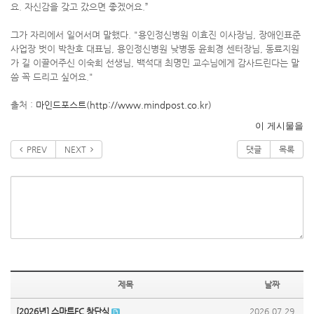
요. 자신감을 갖고 갔으면 좋겠어요.”
그가 자리에서 일어서며 말했다. "용인정신병원 이효진 이사장님, 장애인표준
사업장 벗이 박찬호 대표님, 용인정신병원 낮병동 윤희경 센터장님, 동료지원
가 길 이끌어주신 이숙희 선생님, 백석대 최명민 교수님에게 감사드린다는 말
씀 꼭 드리고 싶어요."
출처 :
마인드포스트(http://www.mindpost.co.kr)
이 게시물을
PREV
NEXT
댓글
목록
제목
날짜
[2026년] 스마트FC 창단식
2026.07.29