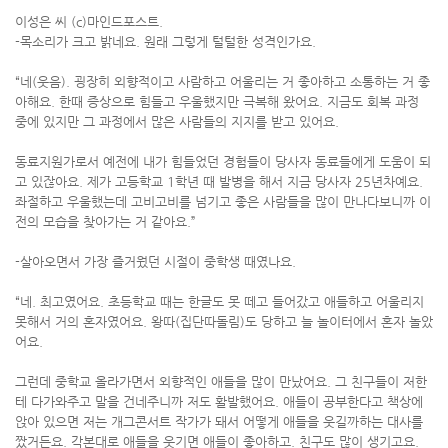
이성은 씨 (c)마인드포스트.
-목소리가 크고 밝네요. 원래 그렇게 털털한 성격인가요.
“네(웃음). 굉장히 외향적이고 사람하고 어울리는 거 좋아하고 소통하는 거 좋
아해요. 한때 증상으로 힘들고 우울했지만 극복해 왔어요. 지금도 회복 과정
중에 있지만 그 과정에서 많은 사람들의 지지를 받고 있어요.
동료지원가로서 예전에 내가 힘들었던 경험들이 당사자 동료들에게 도움이 되
고 있잖아요. 제가 고등학교 1학년 때 발병을 해서 지금 당사자 25년차예요.
좌절하고 우울했는데 고비고비를 넘기고 좋은 사람들을 많이 만나다보니까 이
전의 모습을 찾아가는 거 같아요.”
-살아오면서 가장 즐거웠던 시절이 중학생 때였나요.
“네. 최고였어요. 초등학교 때는 한글도 못 떼고 들어갔고 애들하고 어울리지
못해서 거의 혼자였어요. 왕따(집단따돌림)도 당하고 늘 놀이터에서 혼자 놀았
어요.
그런데 중학교 올라가면서 외향적인 애들을 많이 만났어요. 그 친구들이 저한
테 다가와주고 말을 건네주니까 저도 활발했어요. 애들이 공부한다고 책상에
앉아 있으면 저는 개그콘서트 작가가 돼서 어떻게 애들을 웃길까하는 대사를
짰거든요. 각본대로 애들을 웃기면 애들이 좋아하고. 친구도 많이 생기고요.