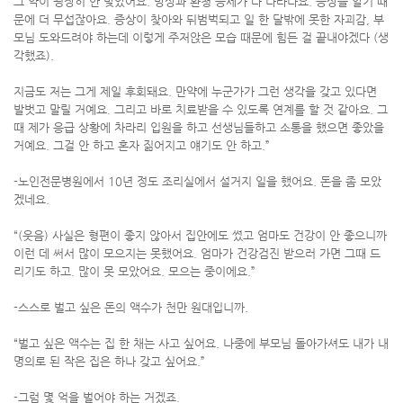
그 약이 굉장히 안 맞았어요. 망상과 환청 증세가 다 나타나요. 증상을 알기 때
문에 더 무섭잖아요. 증상이 찾아와 뒤범벅되고 일 한 달밖에 못한 자괴감, 부
모님 도와드려야 하는데 이렇게 주저앉은 모습 때문에 힘든 걸 끝내야겠다 (생
각했죠).
지금도 저는 그게 제일 후회돼요. 만약에 누군가가 그런 생각을 갖고 있다면
발벗고 말릴 거예요. 그리고 바로 치료받을 수 있도록 연계를 할 것 같아요. 그
때 제가 응급 상황에 차라리 입원을 하고 선생님들하고 소통을 했으면 좋았을
거예요. 그걸 안 하고 혼자 짊어지고 얘기도 안 하고.”
-노인전문병원에서 10년 정도 조리실에서 설거지 일을 했어요. 돈을 좀 모았
겠네요.
“(웃음) 사실은 형편이 좋지 않아서 집안에도 썼고 엄마도 건강이 안 좋으니까
이런 데 써서 많이 모으지는 못했어요. 엄마가 건강검진 받으러 가면 그때 드
리기도 하고. 많이 못 모았어요. 모으는 중이에요.”
-스스로 벌고 싶은 돈의 액수가 천만 원대입니까.
“벌고 싶은 액수는 집 한 채는 사고 싶어요. 나중에 부모님 돌아가셔도 내가 내
명의로 된 작은 집은 하나 갖고 싶어요.”
-그럼 몇 억을 벌어야 하는 거겠죠.