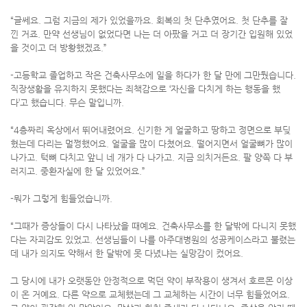
“글쎄요. 그럼 지금의 제가 있었을까요. 회복의 첫 단추였어요. 첫 단추를 잘
낀 거죠. 만약 선생님이 없었다면 나는 더 아팠을 거고 더 장기간 입원해 있었
을 것이고 더 방황했겠죠.”
-고등학교 졸업하고 작은 건축사무소에 일을 하다가 한 달 만에 그만뒀습니다.
직장생활을 유지하지 못했다는 죄책감으로 ‘자신을 다치게 하는 행동을 했
다’고 했습니다. 무슨 말입니까.
“4층짜리 옥상에서 뛰어내렸어요. 신기한 게 얼굴하고 땅하고 정면으로 부딪
혔는데 다리는 멀쩡했어요. 얼굴을 많이 다쳤어요. 떨어지면서 얼굴뼈가 많이
나가고. 턱뼈 다치고 앞니 네 개가 다 나가고. 지금 의치거든요. 팔 양쪽 다 부
러지고. 중환자실에 한 달 있었어요.”
-뭐가 그렇게 힘들었습니까.
“그때가 증상들이 다시 나타났을 때예요. 건축사무소를 한 달밖에 다니지 못했
다는 자괴감도 있었고. 선생님들이 나를 아주대병원의 성공케이스라고 불렸는
데 내가 의지도 약해서 한 달밖에 못 다녔냐는 실망감이 컸어요.
그 당시에 내가 오랫동안 안정적으로 먹던 약이 부작용이 생겨서 호르몬 이상
이 온 거예요. 다른 약으로 교체했는데 그 교체하는 시간이 너무 힘들었어요.