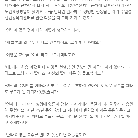
니까 출퇴근하면서 보게 되는 거예요. 용인정신병원 근처에 길 따라 내려가면
노인요양병원이 있어요. 가끔 만나면 인사하고. 장명찬 선생님은 제가 수원정
신건강복지센터를 잠깐 다녔을 때 그때 거기 계셨죠.”
-인복이 많은 것에 대해 어떻게 생각하십니까.
“제 회복의 일 순위가 바로 인복이에요. 그게 첫 번째에요.”
-이영문 교수를 '아빠'라고 부르시더라고요.
“네. 제가 처음 아팠을 때 이영문 선생님 안 만났으면 지금의 제가 없어요. 그
정도로 그냥 제가 딸이죠. 자신의 딸이 아픈 양 돌보셨어요.”
-정신과 주치의를 아빠라고 부르는 경우는 흔하지 않아요. 이영문 교수를 아빠
로 부르게 된 계기가 있었습니까.
“언제나 내가 어느 상황에 있든지 항상 그 자리에서 똑같이 지지해주시고 응원
해 주셨어요. 지난 25년 동안 항상 그 자리에서 변함없이 저를 응원해주시고
지지해주시니까 아빠로 부르게 됐죠. 이영문 선생님도 어디 가면 ‘우리 딸’이라
고 소개하고요.”
-만약 이영문 교수를 만나지 못했다면 어땠을까요.